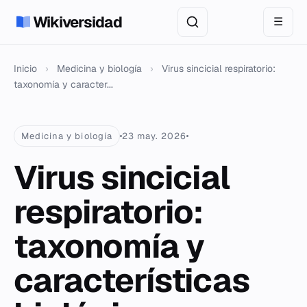
Wikiversidad
☰
Inicio
›
Medicina y biología
›
Virus sincicial respiratorio:
taxonomía y caracter...
Medicina y biología
23 may. 2026
Virus sincicial
respiratorio:
taxonomía y
características