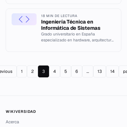
proyectos móviles.
18 MIN DE LECTURA
Ingeniería Técnica en
Informática de Sistemas
Grado universitario en España
especializado en hardware, arquitectura
de computadores y fundamentos físicos
de la informática.
revious
1
2
3
4
5
6
...
13
14
p
WIKIVERSIDAD
Acerca