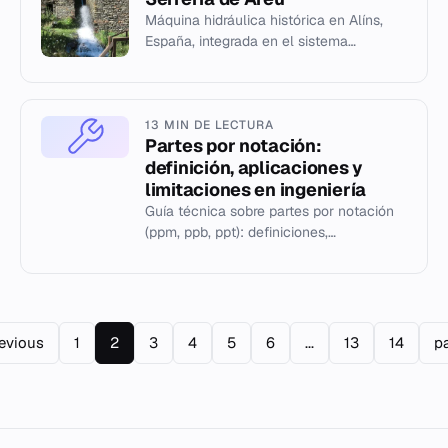
Máquina hidráulica histórica en Alíns,
España, integrada en el sistema
museístico del mNACTEC.
13 MIN DE LECTURA
Partes por notación:
definición, aplicaciones y
limitaciones en ingeniería
Guía técnica sobre partes por notación
(ppm, ppb, ppt): definiciones,
conversiones, errores comunes y
alternativas SI en ingeniería.
revious
1
2
3
4
5
6
...
13
14
p