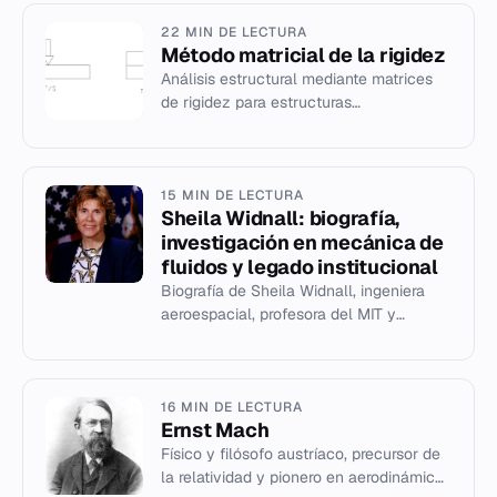
22 MIN DE LECTURA
Método matricial de la rigidez
Análisis estructural mediante matrices
de rigidez para estructuras
hiperestáticas elásticas y lineales.
15 MIN DE LECTURA
Sheila Widnall: biografía,
investigación en mecánica de
fluidos y legado institucional
Biografía de Sheila Widnall, ingeniera
aeroespacial, profesora del MIT y
primera Secretaria de la Fuerza Aérea
de EE. UU.
16 MIN DE LECTURA
Ernst Mach
Físico y filósofo austríaco, precursor de
la relatividad y pionero en aerodinámica