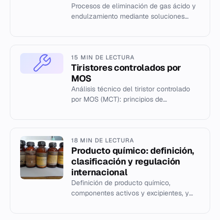
Procesos de eliminación de gas ácido y
endulzamiento mediante soluciones
acuosas de aminas en la industria
petrolera y petroquímica.
15 MIN DE LECTURA
Tiristores controlados por
MOS
Análisis técnico del tiristor controlado
por MOS (MCT): principios de
conmutación, características eléctricas
y comparación con IGBT y MOSFE...
18 MIN DE LECTURA
Producto químico: definición,
clasificación y regulación
internacional
Definición de producto químico,
componentes activos y excipientes, y
clasificación según el Convenio de
Róterdam.