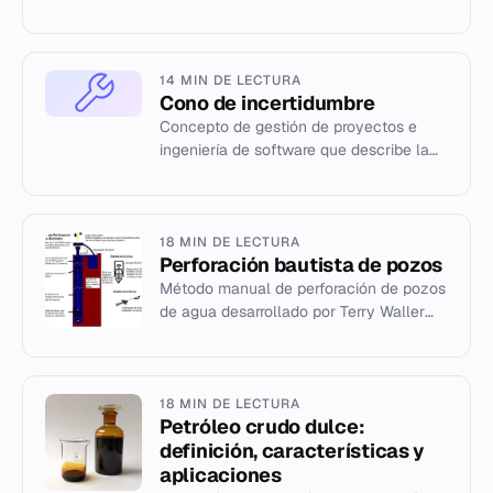
investigaciones en física y
nanotecnología.
14 MIN DE LECTURA
Cono de incertidumbre
Concepto de gestión de proyectos e
ingeniería de software que describe la
evolución de la incertidumbre y el riesgo
a lo largo del ciclo de...
18 MIN DE LECTURA
Perforación bautista de pozos
Método manual de perforación de pozos
de agua desarrollado por Terry Waller
para comunidades rurales en países en
vías de desarrollo.
18 MIN DE LECTURA
Petróleo crudo dulce:
definición, características y
aplicaciones