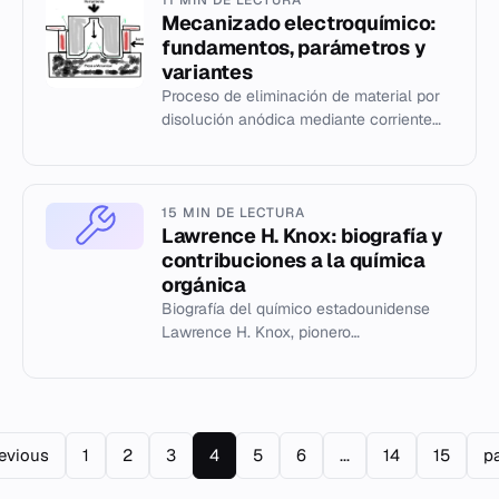
Mecanizado electroquímico:
fundamentos, parámetros y
variantes
Proceso de eliminación de material por
disolución anódica mediante corriente
continua y electrolito, sin desgaste de
herramienta.
15 MIN DE LECTURA
Lawrence H. Knox: biografía y
contribuciones a la química
orgánica
Biografía del químico estadounidense
Lawrence H. Knox, pionero
afroestadounidés en el Proyecto
Manhattan y la investigación de
hidrocarburos...
revious
1
2
3
4
5
6
...
14
15
p