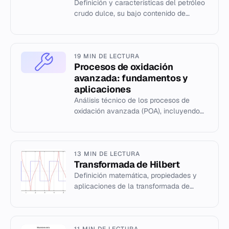
Definición y características del petróleo
crudo dulce, su bajo contenido de
azufre y su importancia en la industria
petrolera.
19 MIN DE LECTURA
Procesos de oxidación
avanzada: fundamentos y
aplicaciones
Análisis técnico de los procesos de
oxidación avanzada (POA), incluyendo
fotocatálisis con TiO2 y el método foto
Fenton para el tratamiento...
13 MIN DE LECTURA
Transformada de Hilbert
Definición matemática, propiedades y
aplicaciones de la transformada de
Hilbert en el procesamiento de señales y
sistemas LTI.
11 MIN DE LECTURA