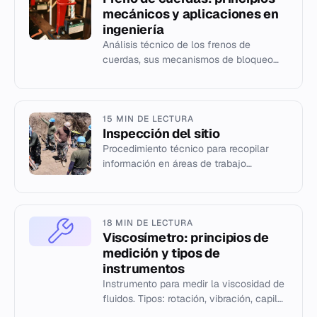
mecánicos y aplicaciones en
ingeniería
Análisis técnico de los frenos de
cuerdas, sus mecanismos de bloqueo
por levas y fricción, y su aplicación en
sistemas de tramoya teatral y...
15 MIN DE LECTURA
Inspección del sitio
Procedimiento técnico para recopilar
información en áreas de trabajo
propuestas, esencial para el diseño y la
estimación de proyectos de ing...
18 MIN DE LECTURA
Viscosímetro: principios de
medición y tipos de
instrumentos
Instrumento para medir la viscosidad de
fluidos. Tipos: rotación, vibración, capilar
y Stabinger. Historia y normas.