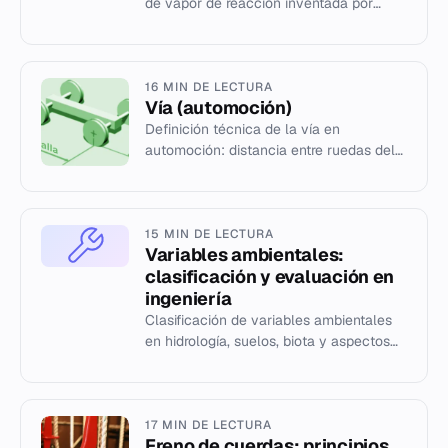
de vapor de reacción inventada por
Charles Parsons en 1884 y su influencia
en la ingeniería moder...
16 MIN DE LECTURA
Vía (automoción)
Definición técnica de la vía en
automoción: distancia entre ruedas del
mismo eje tomada al plano central.
15 MIN DE LECTURA
Variables ambientales:
clasificación y evaluación en
ingeniería
Clasificación de variables ambientales
en hidrología, suelos, biota y aspectos
socioeconómicos para la evaluación de
impactos.
17 MIN DE LECTURA
Freno de cuerdas: principios