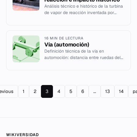
Análisis técnico e histórico de la turbina
de vapor de reacción inventada por
Charles Parsons en 1884 y su influencia
en la ingeniería moder...
16 MIN DE LECTURA
Vía (automoción)
Definición técnica de la vía en
automoción: distancia entre ruedas del
mismo eje tomada al plano central.
revious
1
2
3
4
5
6
...
13
14
p
WIKIVERSIDAD