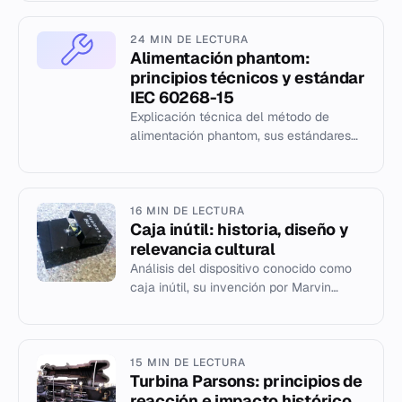
calidad para gasoductos y subproduct...
24 MIN DE LECTURA
Alimentación phantom:
principios técnicos y estándar
IEC 60268-15
Explicación técnica del método de
alimentación phantom, sus estándares
internacionales y aplicación en audio
profesional.
16 MIN DE LECTURA
Caja inútil: historia, diseño y
relevancia cultural
Análisis del dispositivo conocido como
caja inútil, su invención por Marvin
Minsky y su impacto en la ingeniería y el
arte.
15 MIN DE LECTURA
Turbina Parsons: principios de
reacción e impacto histórico