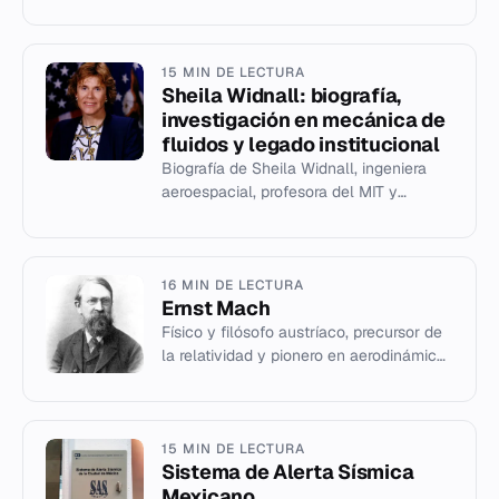
hiperestáticas elásticas y lineales.
15 MIN DE LECTURA
Sheila Widnall: biografía,
investigación en mecánica de
fluidos y legado institucional
Biografía de Sheila Widnall, ingeniera
aeroespacial, profesora del MIT y
primera Secretaria de la Fuerza Aérea
de EE. UU.
16 MIN DE LECTURA
Ernst Mach
Físico y filósofo austríaco, precursor de
la relatividad y pionero en aerodinámica
supersónica.
15 MIN DE LECTURA
Sistema de Alerta Sísmica
Mexicano