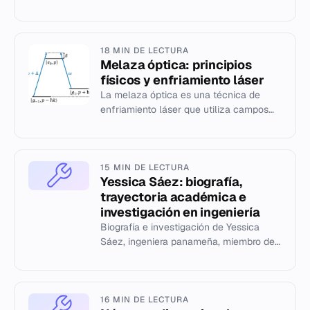
según ISO/IEC 80000-13 y su
aplicación en ingeniería info...
18 MIN DE LECTURA
Melaza óptica: principios
físicos y enfriamiento láser
La melaza óptica es una técnica de
enfriamiento láser que utiliza campos
magnéticos y rayos polarizados para
alcanzar temperaturas de 40 µK.
15 MIN DE LECTURA
Yessica Sáez: biografía,
trayectoria académica e
investigación en ingeniería
Biografía e investigación de Yessica
Sáez, ingeniera panameña, miembro del
comité WICE del IEEE y experta en
telecomunicaciones.
16 MIN DE LECTURA