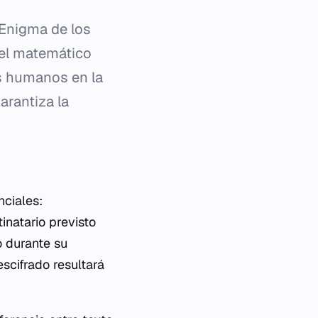
Enigma de los
 el matemático
es humanos en la
arantiza la
nciales:
inatario previsto
o durante su
escifrado resultará