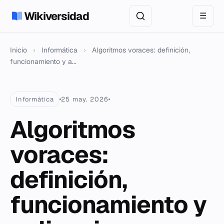
Wikiversidad
☰
Inicio
›
Informática
›
Algoritmos voraces: definición,
funcionamiento y a...
Informática
25 may. 2026
Algoritmos
voraces:
definición,
funcionamiento y