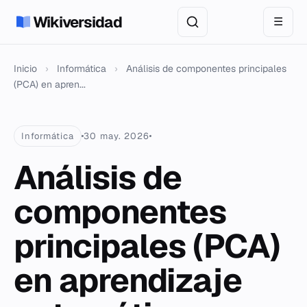
Wikiversidad
☰
Inicio
›
Informática
›
Análisis de componentes principales
(PCA) en apren...
Informática
30 may. 2026
Análisis de
componentes
principales (PCA)
en aprendizaje