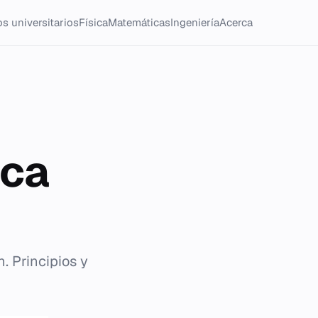
s universitarios
Física
Matemáticas
Ingeniería
Acerca
ica
. Principios y