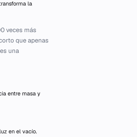
transforma la
00 veces más
 corto que apenas
 es una
ncia entre masa y
luz en el vacío.