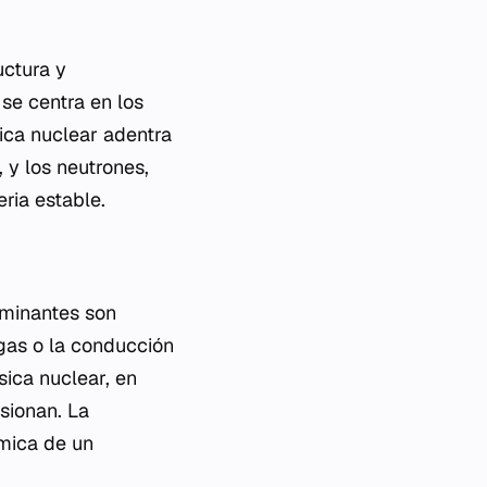
uctura y
se centra en los
sica nuclear adentra
 y los neutrones,
ria estable.
ominantes son
 gas o la conducción
sica nuclear, en
sionan. La
ímica de un