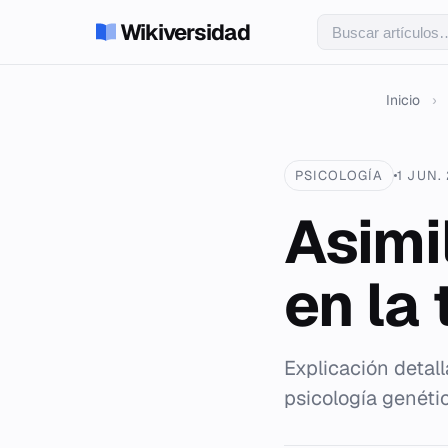
Wikiversidad
Inicio
›
PSICOLOGÍA
1 JUN.
Asimi
en la 
Explicación detal
psicología genéti