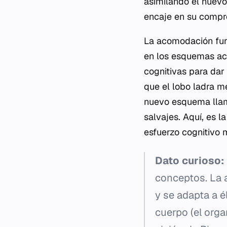
asimilando el nuevo
encaje en su compren
La acomodación fun
en los esquemas act
cognitivas para dar 
que el lobo ladra me
nuevo esquema llama
salvajes. Aquí, es l
esfuerzo cognitivo 
Dato curioso:
conceptos. La a
y se adapta a é
cuerpo (el orga