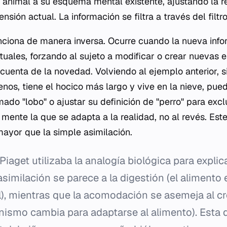
 animal a su esquema mental existente, ajustando la r
sión actual. La información se filtra a través del filtro
ciona de manera inversa. Ocurre cuando la nueva info
uales, forzando al sujeto a modificar o crear nuevas e
cuenta de la novedad. Volviendo al ejemplo anterior, s
nos, tiene el hocico más largo y vive en la nieve, pue
do "lobo" o ajustar su definición de "perro" para exclu
a mente la que se adapta a la realidad, no al revés. Es
mayor que la simple asimilación.
Piaget utilizaba la analogía biológica para explic
similación se parece a la digestión (el alimento 
l), mientras que la acomodación se asemeja al c
nismo cambia para adaptarse al alimento). Esta du