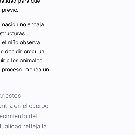
ealidad para que
 previo.
rmación no encaja
structuras
i el niño observa
de decidir crear un
ir a los animales
te proceso implica un
ar estos
entra en el cuerpo
recimiento del
alidad refleja la