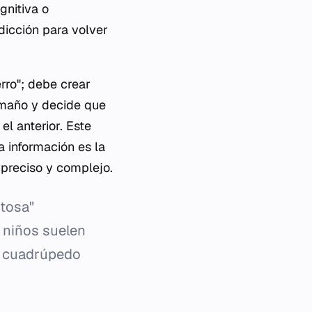
gnitiva o
adicción para volver
rro"; debe crear
tamaño y decide que
l anterior. Este
a información es la
preciso y complejo.
tosa"
s niños suelen
er cuadrúpedo