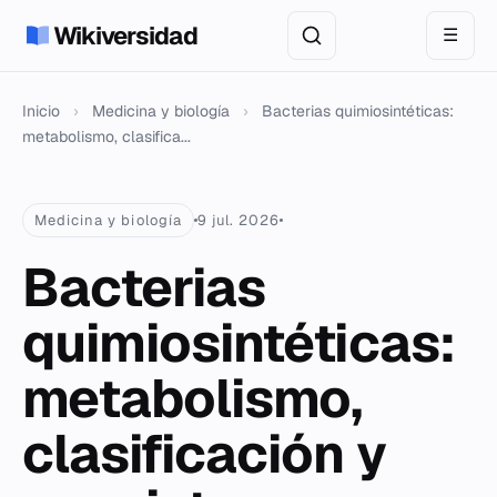
Wikiversidad
☰
Inicio
›
Medicina y biología
›
Bacterias quimiosintéticas:
metabolismo, clasifica...
Medicina y biología
9 jul. 2026
Bacterias
quimiosintéticas:
metabolismo,
clasificación y