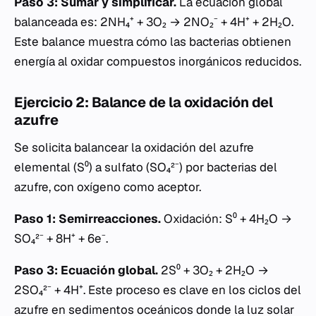
Paso 3: Sumar y simplificar.
La ecuación global
balanceada es: 2NH₄⁺ + 3O₂ → 2NO₂⁻ + 4H⁺ + 2H₂O.
Este balance muestra cómo las bacterias obtienen
energía al oxidar compuestos inorgánicos reducidos.
Ejercicio 2: Balance de la oxidación del
azufre
Se solicita balancear la oxidación del azufre
elemental (S⁰) a sulfato (SO₄²⁻) por bacterias del
azufre, con oxígeno como aceptor.
Paso 1: Semirreacciones.
Oxidación: S⁰ + 4H₂O →
SO₄²⁻ + 8H⁺ + 6e⁻.
Paso 3: Ecuación global.
2S⁰ + 3O₂ + 2H₂O →
2SO₄²⁻ + 4H⁺. Este proceso es clave en los ciclos del
azufre en sedimentos oceánicos donde la luz solar