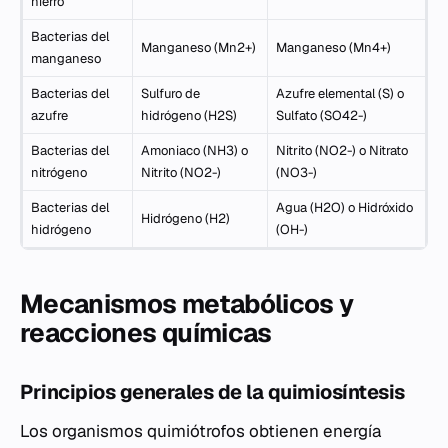
hierro
Bacterias del
Manganeso (Mn2+)
Manganeso (Mn4+)
manganeso
Bacterias del
Sulfuro de
Azufre elemental (S) o
azufre
hidrógeno (H2S)
Sulfato (SO42-)
Bacterias del
Amoniaco (NH3) o
Nitrito (NO2-) o Nitrato
nitrógeno
Nitrito (NO2-)
(NO3-)
Bacterias del
Agua (H2O) o Hidróxido
Hidrógeno (H2)
hidrógeno
(OH-)
Mecanismos metabólicos y
reacciones químicas
Principios generales de la quimiosíntesis
Los organismos quimiótrofos obtienen energía