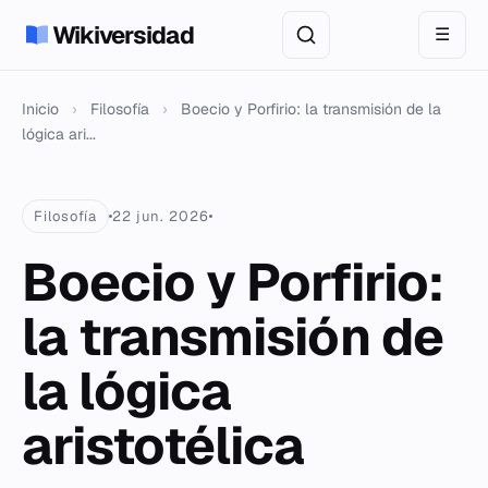
Wikiversidad
☰
Inicio
›
Filosofía
›
Boecio y Porfirio: la transmisión de la
lógica ari...
Filosofía
22 jun. 2026
Boecio y Porfirio:
la transmisión de
la lógica
aristotélica