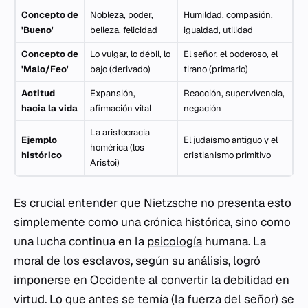
Concepto de
Nobleza, poder,
Humildad, compasión,
'Bueno'
belleza, felicidad
igualdad, utilidad
Concepto de
Lo vulgar, lo débil, lo
El señor, el poderoso, el
'Malo/Feo'
bajo (derivado)
tirano (primario)
Actitud
Expansión,
Reacción, supervivencia,
hacia la vida
afirmación vital
negación
La aristocracia
Ejemplo
El judaísmo antiguo y el
homérica (los
histórico
cristianismo primitivo
Aristoi
)
Es crucial entender que Nietzsche no presenta esto
simplemente como una crónica histórica, sino como
una lucha continua en la
psicología
humana. La
moral de los esclavos, según su análisis, logró
imponerse en Occidente al convertir la debilidad en
virtud. Lo que antes se temía (la fuerza del señor) se