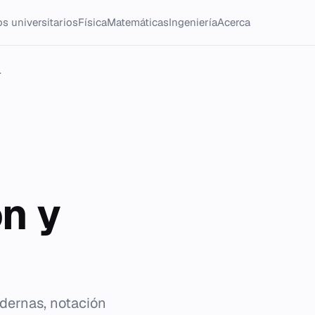
s universitarios
Física
Matemáticas
Ingeniería
Acerca
.
n y
odernas, notación