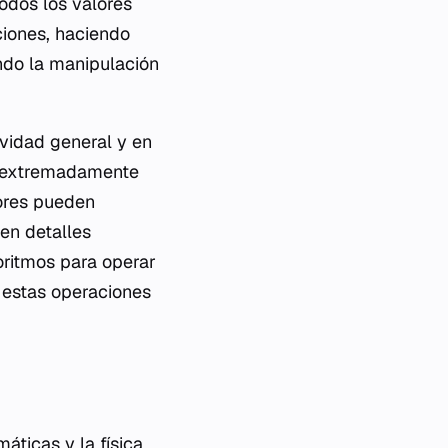
odos los valores
ciones, haciendo
ando la manipulación
ividad general y en
e extremadamente
dores pueden
 en detalles
goritmos para operar
 estas operaciones
áticas y la física