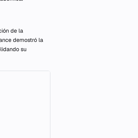
ción de la
vance demostró la
olidando su