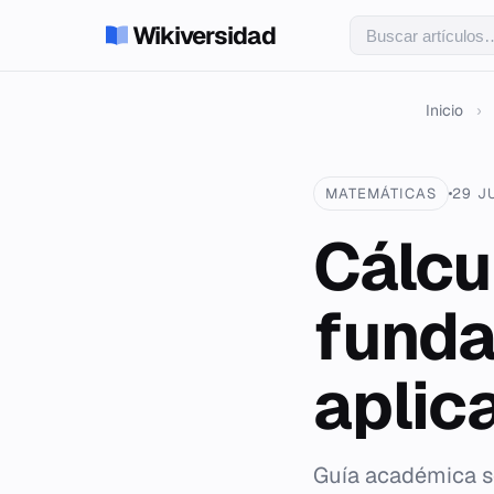
Wikiversidad
Inicio
›
MATEMÁTICAS
29 J
Cálcu
funda
aplic
Guía académica so