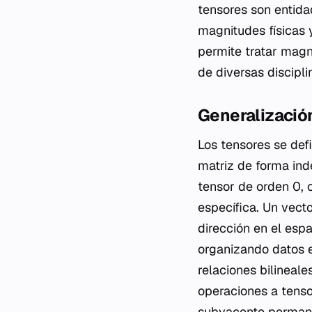
tensores son entid
magnitudes físicas y
permite tratar magn
de diversas disciplin
Generalizació
Los tensores se def
matriz de forma ind
tensor de orden 0, 
específica. Un vec
dirección en el espa
organizando datos e
relaciones bilineale
operaciones a tenso
subyacente perman