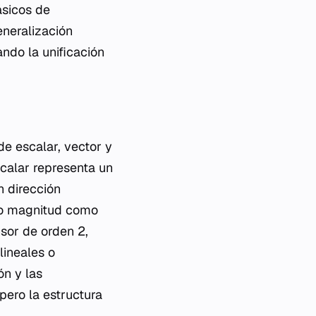
ásicos de
eneralización
ndo la unificación
e escalar, vector y
calar representa un
n dirección
nto magnitud como
nsor de orden 2,
lineales o
ón y las
pero la estructura