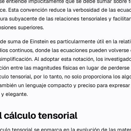
 se entiende implícitamente que se debe sumar sobre t
ice. Esta convención reduce la verbosidad de las ecua
tura subyacente de las relaciones tensoriales y facilit
siones superiores.
de suma de Einstein es particularmente útil en la relat
ios continuos, donde las ecuaciones pueden volvers
simplificación. Al adoptar esta notación, los investiga
ción entre las magnitudes físicas en lugar de perderse
culo tensorial, por lo tanto, no solo proporciona los al
también un lenguaje compacto y preciso para expresar
 y elegante.
l cálculo tensorial
lculo tensorial se enmarca en la evolución de las matem