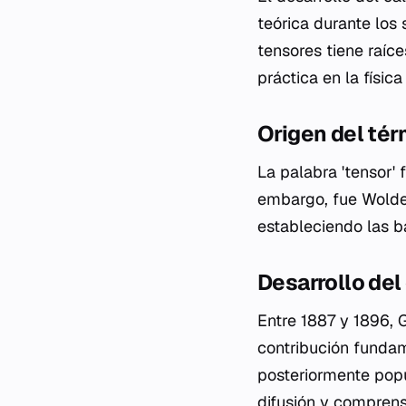
teórica durante los
tensores tiene raíce
práctica en la físic
Origen del tér
La palabra 'tensor'
embargo, fue Wolde
estableciendo las ba
Desarrollo del
Entre 1887 y 1896, G
contribución fundame
posteriormente popu
difusión y comprens