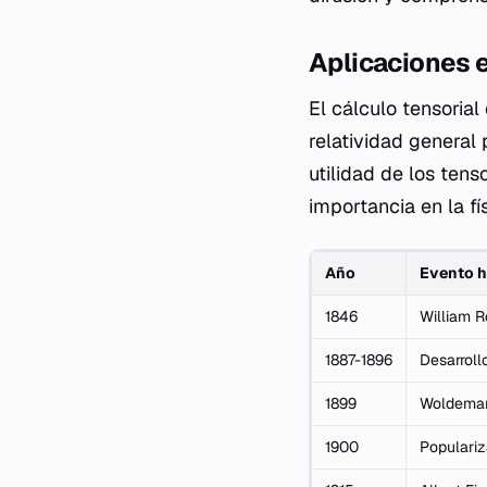
Aplicaciones en
El cálculo tensorial
relatividad general
utilidad de los ten
importancia en la fís
Año
Evento h
1846
William R
1887-1896
Desarroll
1899
Woldemar 
1900
Populariz