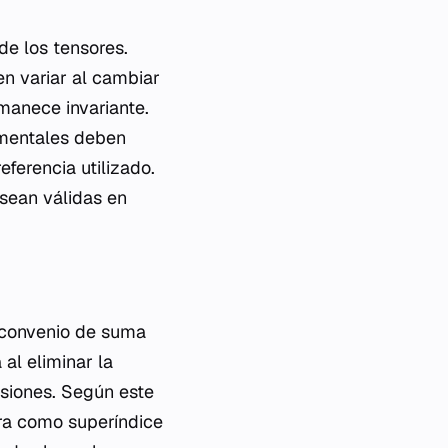
e los tensores.
n variar al cambiar
manece invariante.
damentales deben
ferencia utilizado.
 sean válidas en
l convenio de suma
al eliminar la
siones. Según este
ra como superíndice