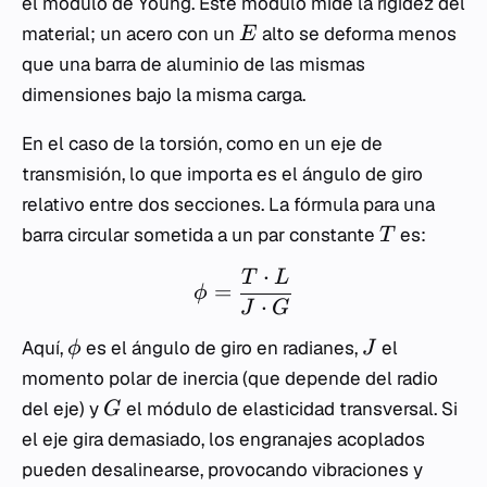
el módulo de Young. Este módulo mide la rigidez del
material; un acero con un
alto se deforma menos
E
que una barra de aluminio de las mismas
dimensiones bajo la misma carga.
En el caso de la torsión, como en un eje de
transmisión, lo que importa es el ángulo de giro
relativo entre dos secciones. La fórmula para una
barra circular sometida a un par constante
es:
T
⋅
T
L
=
ϕ
⋅
J
G
Aquí,
es el ángulo de giro en radianes,
el
ϕ
J
momento polar de inercia (que depende del radio
del eje) y
el módulo de elasticidad transversal. Si
G
el eje gira demasiado, los engranajes acoplados
pueden desalinearse, provocando vibraciones y