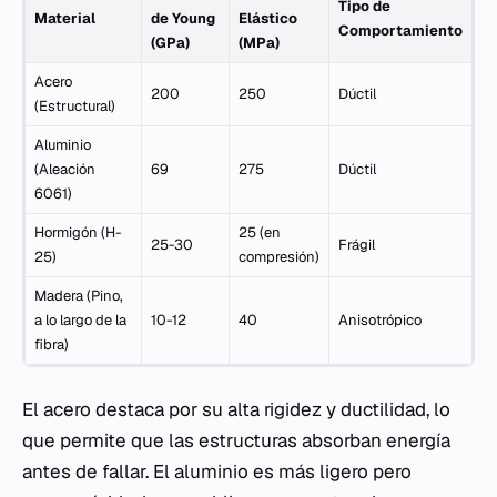
Tipo de
Material
de Young
Elástico
Comportamiento
(GPa)
(MPa)
Acero
200
250
Dúctil
(Estructural)
Aluminio
(Aleación
69
275
Dúctil
6061)
Hormigón (H-
25 (en
25-30
Frágil
25)
compresión)
Madera (Pino,
a lo largo de la
10-12
40
Anisotrópico
fibra)
El acero destaca por su alta rigidez y ductilidad, lo
que permite que las estructuras absorban energía
antes de fallar. El aluminio es más ligero pero