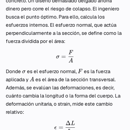
concreto. Un diseño demasiado delgado ahorra
dinero pero corre el riesgo de colapso. El ingeniero
busca el punto óptimo. Para ello, calcula los
esfuerzos internos. El esfuerzo normal, que actúa
perpendicularmente a la sección, se define como la
fuerza dividida por el área:
F
=
σ
A
Donde
es el esfuerzo normal,
es la fuerza
σ
F
aplicada y
es el área de la sección transversal.
A
Además, se evalúan las deformaciones, es decir,
cuánto cambia la longitud o la forma del cuerpo. La
deformación unitaria, o strain, mide este cambio
relativo:
Δ
L
=
ϵ