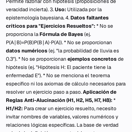
Permite razonar con hipótesis (proposiciones de
veracidad incierta). 3.
Uso:
Utilizada por la
epistemología bayesiana. 4.
Datos faltantes
críticos para "Ejercicios Resueltos":
* No se
proporciona la
Fórmula de Bayes
(ej.
P(A∣B)=P(B)P(B∣A)⋅P(A)​). * No se proporcionan
datos numéricos
(ej. "la probabilidad de lluvia es
0.3"). * No se proporcionan
ejemplos concretos
de
hipótesis (ej. "Hipótesis H: El paciente tiene la
enfermedad E"). * No se menciona el teorema
específico ni los axiomas de cálculo necesarios para
resolver un ejercicio paso a paso.
Aplicación de
Reglas Anti-Alucinación (H1, H2, H5, H7, H8):
*
H1/H2:
Para crear un ejercicio resuelto, necesito
invitar nombres de variables, valores numéricos y
relaciones lógicas específicas. La base de verdad