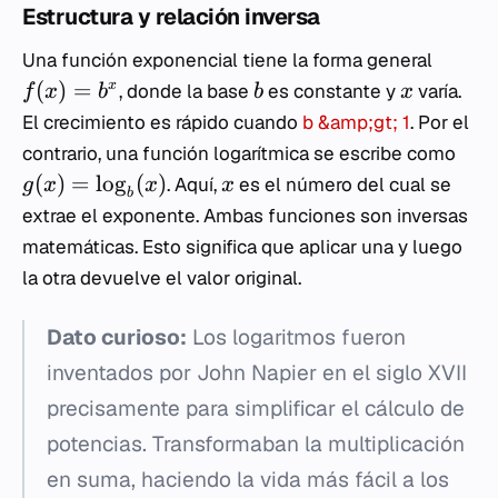
Estructura y relación inversa
Una función exponencial tiene la forma general
(
)
=
x
, donde la base
es constante y
varía.
f
x
b
b
x
El crecimiento es rápido cuando
b &amp;gt; 1
. Por el
contrario, una función logarítmica se escribe como
(
)
=
lo
g
(
)
. Aquí,
es el número del cual se
g
x
x
x
b
extrae el exponente. Ambas funciones son inversas
matemáticas. Esto significa que aplicar una y luego
la otra devuelve el valor original.
Dato curioso:
Los logaritmos fueron
inventados por John Napier en el siglo XVII
precisamente para simplificar el cálculo de
potencias. Transformaban la multiplicación
en suma, haciendo la vida más fácil a los