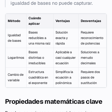
igualdad de bases no puede capturar.
Cuándo
Método
Ventajas
Desventajas
aplicar
Bases
Solución
Requiere
Igualdad
reducibles a
exacta y
reconocimiento
de bases
una misma raíz
rápida
de potencias
Bases
Aplicable a
Soluciones a
Logaritmos
distintas o
casi cualquier
menudo
irreducibles
ecuación
decimales
Estructura
Simplifica la
Requiere dos
Cambio de
cuadrática en
ecuación a
pasos de
variable
el exponente
polinómica
sustitución
Propiedades matemáticas clave