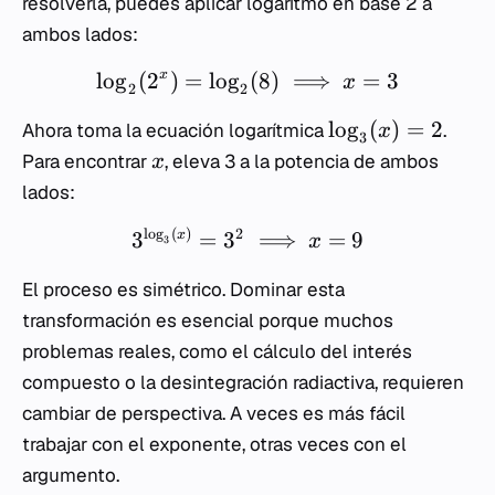
resolverla, puedes aplicar logaritmo en base 2 a
ambos lados:
lo
g
(
2
)
=
lo
g
(
8
)
⟹
=
3
x
x
2
2
lo
g
(
)
=
2
Ahora toma la ecuación logarítmica
.
x
3
Para encontrar
, eleva 3 a la potencia de ambos
x
lados:
l
o
g
(
)
2
3
=
3
⟹
=
9
x
x
3
El proceso es simétrico. Dominar esta
transformación es esencial porque muchos
problemas reales, como el cálculo del interés
compuesto o la desintegración radiactiva, requieren
cambiar de perspectiva. A veces es más fácil
trabajar con el exponente, otras veces con el
argumento.