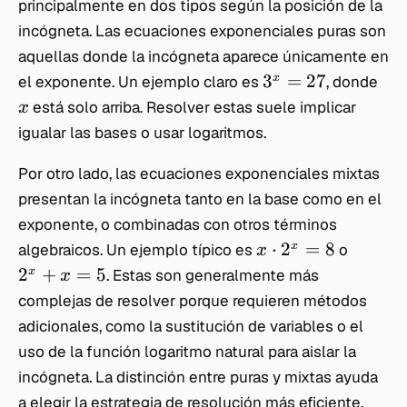
principalmente en dos tipos según la posición de la
incógneta. Las ecuaciones exponenciales puras son
aquellas donde la incógneta aparece únicamente en
3
=
27
x
el exponente. Un ejemplo claro es
, donde
está solo arriba. Resolver estas suele implicar
x
igualar las bases o usar logaritmos.
Por otro lado, las ecuaciones exponenciales mixtas
presentan la incógneta tanto en la base como en el
exponente, o combinadas con otros términos
⋅
2
=
8
x
algebraicos. Un ejemplo típico es
o
x
2
+
=
5
x
. Estas son generalmente más
x
complejas de resolver porque requieren métodos
adicionales, como la sustitución de variables o el
uso de la función logaritmo natural para aislar la
incógneta. La distinción entre puras y mixtas ayuda
a elegir la estrategia de resolución más eficiente.