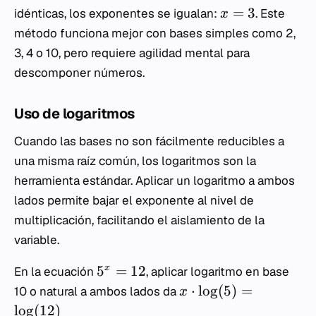
=
3
idénticas, los exponentes se igualan:
. Este
x
método funciona mejor con bases simples como 2,
3, 4 o 10, pero requiere agilidad mental para
descomponer números.
Uso de logaritmos
Cuando las bases no son fácilmente reducibles a
una misma raíz común, los logaritmos son la
herramienta estándar. Aplicar un logaritmo a ambos
lados permite bajar el exponente al nivel de
multiplicación, facilitando el aislamiento de la
variable.
5
=
12
x
En la ecuación
, aplicar logaritmo en base
⋅
lo
g
(
5
)
=
10 o natural a ambos lados da
x
lo
g
(
12
)