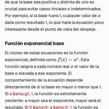
de que la base sea positiva y distinta de uno es
crucial para evitar casos triviales o indeterminados.
Por ejemplo, si la base fuera 1, cualquier valor de
x
daría como resultado 1, lo que haría la ecuación poco
interesante desde el punto de vista del despeje.
Función exponencial base
El núcleo de estas ecuaciones es la función
(
)
=
x
exponencial, definida como
. Esta
f
x
a
función asigna a cada número real
el valor de la
x
base
elevada a ese exponente. El
a
comportamiento de la ecuación depende
directamente de si la base es mayor o menor que 1.
Si
a &amp;gt; 1
, la función es estrictamente
creciente: a mayor sea el exponente, mayor será el
resultado. Si
0 &amp;lt; a &amp;lt; 1
, la función es