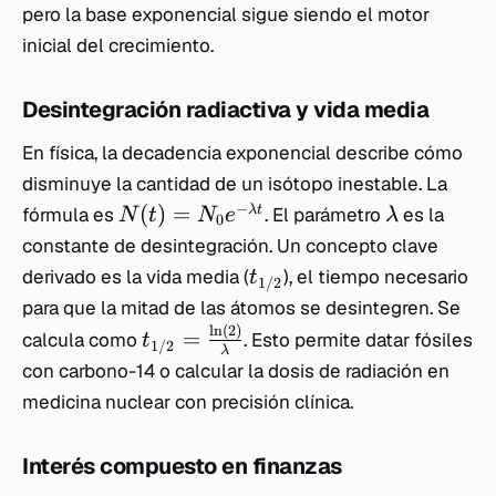
pero la base exponencial sigue siendo el motor
inicial del crecimiento.
Desintegración radiactiva y vida media
En física, la decadencia exponencial describe cómo
disminuye la cantidad de un isótopo inestable. La
−
(
)
=
λ
t
fórmula es
. El parámetro
es la
N
t
N
e
λ
0
constante de desintegración. Un concepto clave
derivado es la vida media (
), el tiempo necesario
t
1/2
para que la mitad de las átomos se desintegren. Se
l
n
(
2
)
=
calcula como
. Esto permite datar fósiles
t
1/2
λ
con carbono-14 o calcular la dosis de radiación en
medicina nuclear con precisión clínica.
Interés compuesto en finanzas