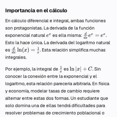
Importancia en el cálculo
En cálculo diferencial e integral, ambas funciones
son protagonistas. La derivada de la función
=
d
x
x
x
exponencial natural
es ella misma:
.
e
e
e
d
x
Esto la hace única. La derivada del logaritmo natural
1
ln
(
)
=
d
es
. Esta relación simplifica muchas
x
d
x
x
integrales.
1
ln
∣
∣
+
Por ejemplo, la integral de
es
. Sin
x
C
x
conocer la conexión entre la exponencial y el
logaritmo, esta relación parecería arbitraria. En física
y economía, modelar tasas de cambio requiere
alternar entre estas dos formas. Un estudiante que
solo domina una de ellas tendrá dificultades para
resolver problemas de crecimiento poblacional o