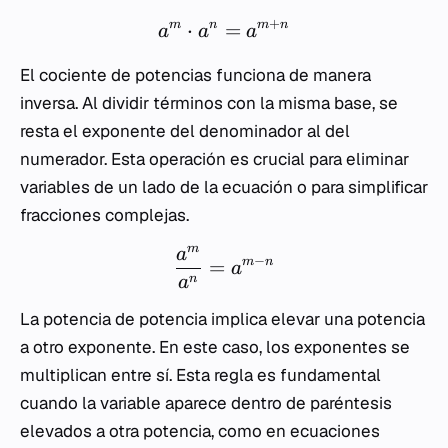
+
⋅
=
m
n
m
n
a
a
a
El cociente de potencias funciona de manera
inversa. Al dividir términos con la misma base, se
resta el exponente del denominador al del
numerador. Esta operación es crucial para eliminar
variables de un lado de la ecuación o para simplificar
fracciones complejas.
m
a
−
=
m
n
a
n
a
La potencia de potencia implica elevar una potencia
a otro exponente. En este caso, los exponentes se
multiplican entre sí. Esta regla es fundamental
cuando la variable aparece dentro de paréntesis
elevados a otra potencia, como en ecuaciones