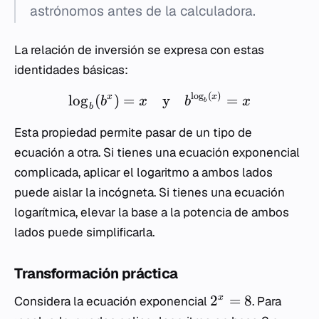
astrónomos antes de la calculadora.
La relación de inversión se expresa con estas
identidades básicas:
l
o
g
(
)
lo
g
(
)
=
y
=
x
x
b
x
b
x
b
b
Esta propiedad permite pasar de un tipo de
ecuación a otra. Si tienes una ecuación exponencial
complicada, aplicar el logaritmo a ambos lados
puede aislar la incógneta. Si tienes una ecuación
logarítmica, elevar la base a la potencia de ambos
lados puede simplificarla.
Transformación práctica
2
=
8
x
Considera la ecuación exponencial
. Para