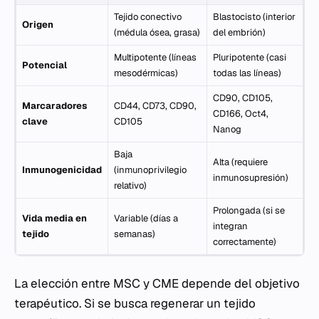
Tejido conectivo
Blastocisto (interior
Origen
(médula ósea, grasa)
del embrión)
Multipotente (líneas
Pluripotente (casi
Potencial
mesodérmicas)
todas las líneas)
CD90, CD105,
Marcaradores
CD44, CD73, CD90,
CD166, Oct4,
clave
CD105
Nanog
Baja
Alta (requiere
Inmunogenicidad
(inmunoprivilegio
inmunosupresión)
relativo)
Prolongada (si se
Vida media en
Variable (días a
integran
tejido
semanas)
correctamente)
La elección entre MSC y CME depende del objetivo
terapéutico. Si se busca regenerar un tejido