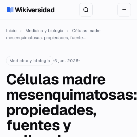
Wikiversidad
☰
Inicio
›
Medicina y biología
›
Células madre
mesenquimatosas: propiedades, fuente...
Medicina y biología
3 jun. 2026
Células madre
mesenquimatosas
propiedades,
fuentes y