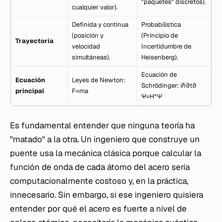
"paquetes" discretos).
cualquier valor).
Definida y continua
Probabilística
(posición y
(Principio de
Trayectoria
velocidad
Incertidumbre de
simultáneas).
Heisenberg).
Ecuación de
Ecuación
Leyes de Newton:
Schrödinger: iℏ∂t∂​
principal
F=ma
Ψ=H^Ψ
Es fundamental entender que ninguna teoría ha
"matado" a la otra. Un ingeniero que construye un
puente usa la mecánica clásica porque calcular la
función de onda de cada átomo del acero sería
computacionalmente costoso y, en la práctica,
innecesario. Sin embargo, si ese ingeniero quisiera
entender por qué el acero es fuerte a nivel de