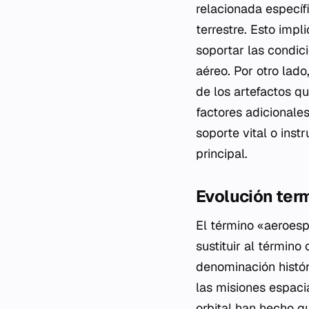
relacionada específ
terrestre. Esto imp
soportar las condic
aéreo. Por otro lado
de los artefactos q
factores adicionale
soporte vital o inst
principal.
Evolución ter
El término «aeroesp
sustituir al término
denominación histór
las misiones espacia
orbital han hecho q