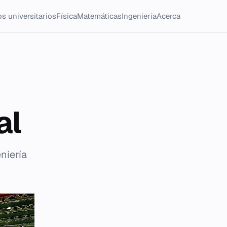
s universitarios
Física
Matemáticas
Ingeniería
Acerca
al
niería