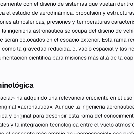
icamente con el diseño de sistemas que vuelan dentro
lica el estudio de aerodinámica, propulsión y estructur
iones atmosféricas, presiones y temperaturas caracterí
, la ingeniería astronáutica se ocupa del diseño de veh
ue serán colocados en el espacio exterior. Esta rama re
s como la gravedad reducida, el vacío espacial y las 
rumentación científica para misiones más allá de la ca
minológica
acial» ha adquirido una relevancia creciente en el uso 
 original «aeronáutica». Aunque la ingeniería aeronáutic
ica y original para describir esta rama del conocimient
les y la integración tecnológica entre el vuelo atmosfé
ue el concepto más amplio de «aeroespacial» sea pref