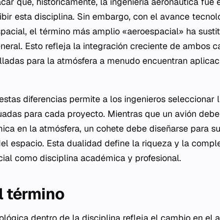
ar que, históricamente, la ingeniería aeronáutica fue e
ibir esta disciplina. Sin embargo, con el avance tecnol
spacial, el término más amplio «aeroespacial» ha sustit
eneral. Esto refleja la integración creciente de ambos
lladas para la atmósfera a menudo encuentran aplicaci
stas diferencias permite a los ingenieros seleccionar 
adas para cada proyecto. Mientras que un avión debe 
mica en la atmósfera, un cohete debe diseñarse para s
del espacio. Esta dualidad define la riqueza y la compl
cial como disciplina académica y profesional.
l término
lógica dentro de la disciplina refleja el cambio en el 