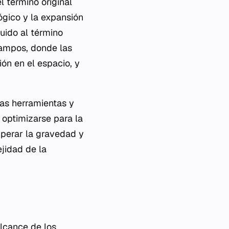
l término original
ógico y la expansión
uido al término
 campos, donde las
ón en el espacio, y
las herramientas y
optimizarse para la
uperar la gravedad y
ejidad de la
alcance de los