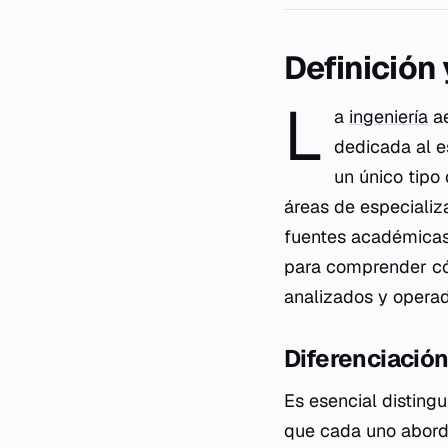
Definición
L
a
ingeniería
ae
dedicada al es
un único tipo
áreas de especializ
fuentes académicas 
para comprender có
analizados y opera
Diferenciación
Es esencial disting
que cada uno aborda 