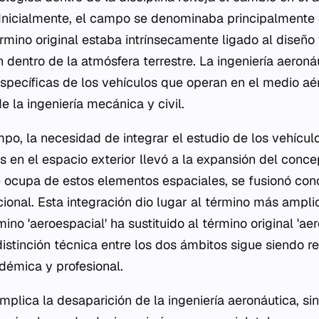
 Inicialmente, el campo se denominaba principalmente
rmino original estaba intrínsecamente ligado al diseño
 dentro de la atmósfera terrestre. La ingeniería aeroná
 específicas de los vehículos que operan en el medio aé
e la ingeniería mecánica y civil.
mpo, la necesidad de integrar el estudio de los vehícul
 en el espacio exterior llevó a la expansión del concep
e ocupa de estos elementos espaciales, se fusionó co
cional. Esta integración dio lugar al término más ampli
mino 'aeroespacial' ha sustituido al término original 'ae
istinción técnica entre los dos ámbitos sigue siendo r
démica y profesional.
implica la desaparición de la ingeniería aeronáutica, sin