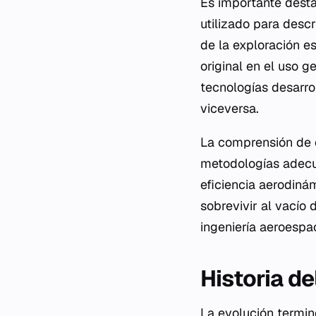
Es importante destac
utilizado para descr
de la exploración e
original en el uso g
tecnologías desarro
viceversa.
La comprensión de e
metodologías adecu
eficiencia aerodiná
sobrevivir al vacío 
ingeniería aeroespa
Historia de
La evolución termino