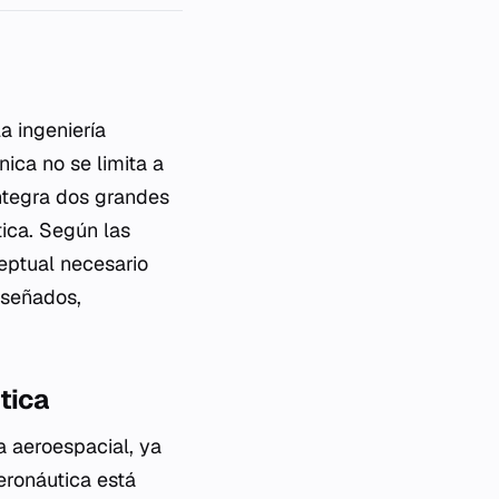
 ingeniería
nica no se limita a
integra dos grandes
tica. Según las
eptual necesario
iseñados,
tica
a aeroespacial, ya
eronáutica está