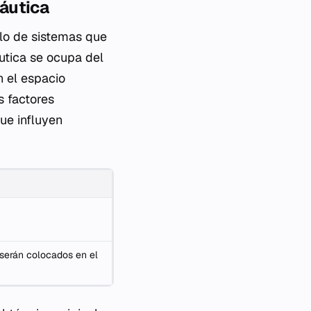
áutica
llo de sistemas que
áutica se ocupa del
n el espacio
s factores
ue influyen
 serán colocados en el