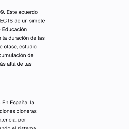
999. Este acuerdo
s ECTS de un simple
e Educación
 la duración de las
e clase, estudio
cumulación
de
ás allá de las
. En España, la
uciones pioneras
alencia, por
zando el sistema