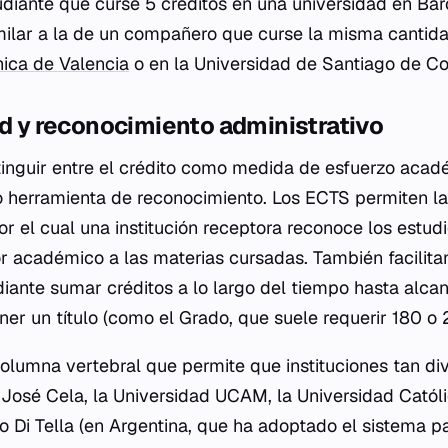
diante que curse 5 créditos en una universidad en Bar
milar a la de un compañero que curse la misma cantida
nica de Valencia
o en la Universidad de Santiago de C
ad y reconocimiento administrativo
inguir entre el crédito como medida de esfuerzo acad
o herramienta de reconocimiento. Los ECTS permiten l
r el cual una institución receptora reconoce los estud
or académico a las materias cursadas. También facilita
iante sumar créditos a lo largo del tiempo hasta alcan
er un título (como el Grado, que suele requerir 180 o 
columna vertebral que permite que instituciones tan di
José Cela, la Universidad UCAM, la Universidad Católic
o Di Tella (en Argentina, que ha adoptado el sistema p