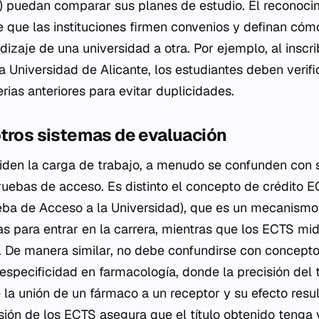
n) puedan comparar sus planes de estudio. El reconoci
e que las instituciones firmen convenios y definan cóm
dizaje
de una universidad a otra. Por ejemplo, al inscri
a Universidad de Alicante, los estudiantes deben verif
rias anteriores para evitar duplicidades.
otros sistemas de evaluación
den la carga de trabajo, a menudo se confunden con 
pruebas de acceso. Es distinto el concepto de crédito E
eba de Acceso a la Universidad), que es un mecanismo
s para entrar en la carrera, mientras que los ECTS mid
a. De manera similar, no debe confundirse con concepto
 especificidad en farmacología, donde la precisión del 
e la unión de un fármaco a un receptor y su efecto resu
sión de los ECTS asegura que el título obtenido tenga 