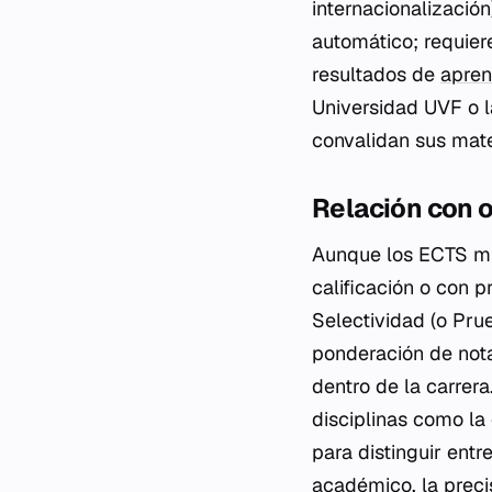
internacionalizació
automático; requier
resultados de
apren
Universidad UVF o l
convalidan sus mate
Relación con 
Aunque los ECTS mi
calificación o con 
Selectividad (o Pru
ponderación de nota
dentro de la carrer
disciplinas como la
para distinguir entr
académico, la preci