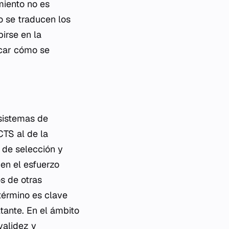
miento no es
o se traducen los
birse en la
icar cómo se
sistemas de
CTS al de la
 de selección y
en el esfuerzo
s de otras
término es clave
ltante. En el ámbito
validez y