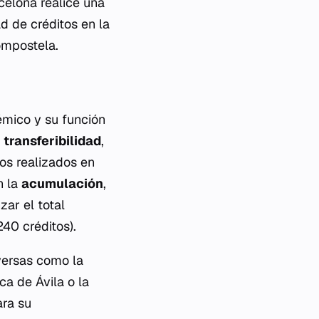
celona realice una
d de créditos en la
ompostela.
émico y su función
a
transferibilidad
,
ios realizados en
n la
acumulación
,
zar el total
240 créditos).
versas como la
a de Ávila o la
ara su