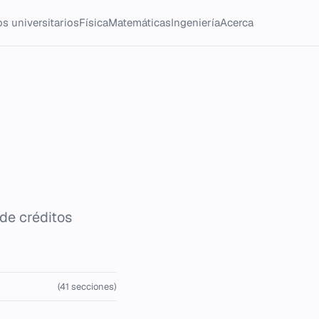
s universitarios
Física
Matemáticas
Ingeniería
Acerca
de créditos
(41 secciones)