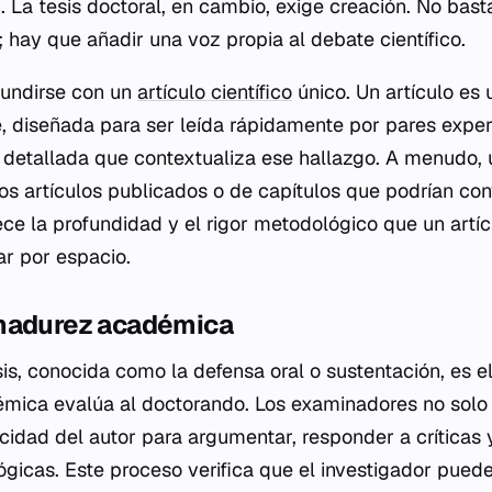
n. La tesis doctoral, en cambio, exige creación. No bas
 hay que añadir una voz propia al debate científico.
undirse con un
artículo científico
único. Un artículo es
 diseñada para ser leída rápidamente por pares expert
detallada que contextualiza ese hallazgo. A menudo, u
s artículos publicados o de capítulos que podrían conv
rece la profundidad y el rigor metodológico que un artí
ar por espacio.
madurez académica
sis, conocida como la
defensa oral
o
sustentación
, es 
mica evalúa al doctorando. Los examinadores no solo 
acidad del autor para argumentar, responder a críticas
gicas. Este proceso verifica que el investigador pued