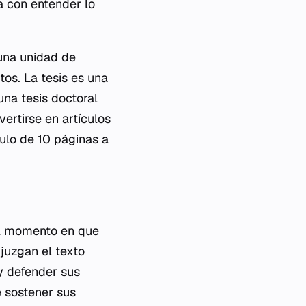
ta con entender lo
 una unidad de
os. La tesis es una
na tesis doctoral
ertirse en artículos
culo de 10 páginas a
el momento en que
juzgan el texto
 y defender sus
e sostener sus