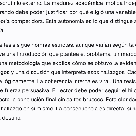
escrutinio externo. La madurez académica implica ind
orando debe poder justificar por qué eligió una variable
oría competidora. Esta autonomía es lo que distingue 
a.
 tesis sigue normas estrictas, aunque varían según la d
e una introducción que plantea el problema, un marco
a, una metodología que explica cómo se obtuvo la eviden
zgos y una discusión que interpreta esos hallazgos. C
a lógicamente. La coherencia interna es vital. Una tes
 fuerza persuasiva. El lector debe poder seguir el hi
hasta la conclusión final sin saltos bruscos. Esta clarid
hallazgo en sí mismo. La consecuencia es directa: si n
 destino.