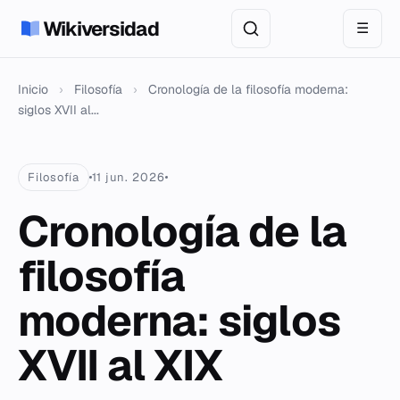
Wikiversidad
☰
Inicio
›
Filosofía
›
Cronología de la filosofía moderna:
siglos XVII al...
Filosofía
11 jun. 2026
Cronología de la
filosofía
moderna: siglos
XVII al XIX