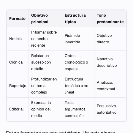
Objetivo
Estructura
Tono
Formato
principal
típica
predominante
Informar sobre
Pirámide
Objetivo,
Noticia
un hecho
invertida
directo
reciente
Relatar un
Orden
Narrativo,
Crónica
suceso con
cronológico o
descriptivo
detalle
espacial
Profundizar en
Estructura
Análítico,
Reportaje
un tema
temática o no
contextual
complejo
lineal
Expresar la
Tesis,
Persuasivo,
Editorial
opinión del
argumentos,
autoritativo
medio
conclusión
Estos formatos no son estáticos. Un estudiante