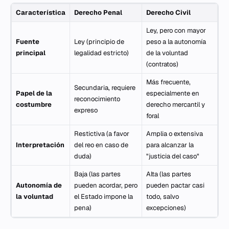
Característica
Derecho Penal
Derecho Civil
Ley, pero con mayor
Fuente
Ley (principio de
peso a la autonomía
principal
legalidad estricto)
de la voluntad
(contratos)
Más frecuente,
Secundaria, requiere
Papel de la
especialmente en
reconocimiento
costumbre
derecho mercantil y
expreso
foral
Restictiva (a favor
Amplia o extensiva
Interpretación
del reo en caso de
para alcanzar la
duda)
"justicia del caso"
Baja (las partes
Alta (las partes
Autonomía de
pueden acordar, pero
pueden pactar casi
la voluntad
el Estado impone la
todo, salvo
pena)
excepciones)