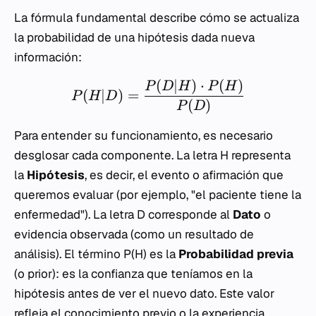
La fórmula fundamental describe cómo se actualiza
la probabilidad de una hipótesis dada nueva
información:
(
∣
)
⋅
(
)
P
D
H
P
H
(
∣
)
=
P
H
D
(
)
P
D
Para entender su funcionamiento, es necesario
desglosar cada componente. La letra
H
representa
la
Hipótesis
, es decir, el evento o afirmación que
queremos evaluar (por ejemplo, "el paciente tiene la
enfermedad"). La letra
D
corresponde al
Dato
o
evidencia observada (como un resultado de
análisis). El término
P(H)
es la
Probabilidad previa
(o
prior
): es la confianza que teníamos en la
hipótesis antes de ver el nuevo dato. Este valor
refleja el conocimiento previo o la experiencia