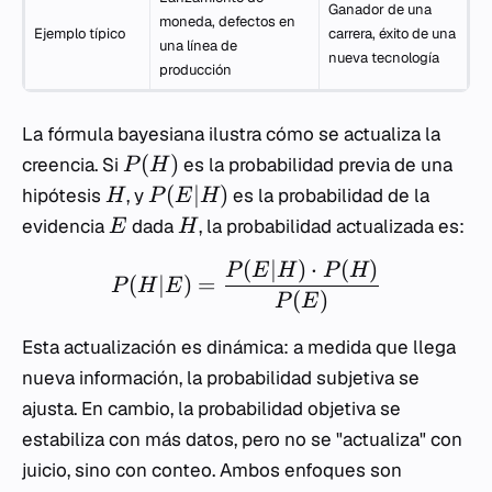
Ganador de una
moneda, defectos en
Ejemplo típico
carrera, éxito de una
una línea de
nueva tecnología
producción
La fórmula bayesiana ilustra cómo se actualiza la
(
)
creencia. Si
es la probabilidad previa de una
P
H
(
∣
)
hipótesis
, y
es la probabilidad de la
H
P
E
H
evidencia
dada
, la probabilidad actualizada es:
E
H
(
∣
)
⋅
(
)
P
E
H
P
H
(
∣
)
=
P
H
E
(
)
P
E
Esta actualización es dinámica: a medida que llega
nueva información, la probabilidad subjetiva se
ajusta. En cambio, la probabilidad objetiva se
estabiliza con más datos, pero no se "actualiza" con
juicio, sino con conteo. Ambos enfoques son