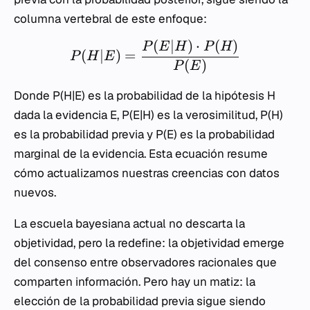
columna vertebral de este enfoque:
(
∣
)
⋅
(
)
P
E
H
P
H
(
∣
)
=
P
H
E
(
)
P
E
Donde
P(H|E)
es la probabilidad de la hipótesis
H
dada la evidencia
E
,
P(E|H)
es la verosimilitud,
P(H)
es la probabilidad previa y
P(E)
es la probabilidad
marginal de la evidencia. Esta ecuación resume
cómo actualizamos nuestras creencias con datos
nuevos.
La escuela bayesiana actual no descarta la
objetividad, pero la redefine: la objetividad emerge
del consenso entre observadores racionales que
comparten información. Pero hay un matiz: la
elección de la probabilidad previa sigue siendo