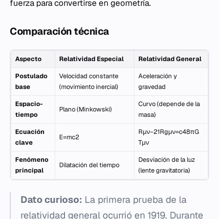
fuerza para convertirse en geometría.
Comparación técnica
Aspecto
Relatividad Especial
Relatividad General
Postulado
Velocidad constante
Aceleración y
base
(movimiento inercial)
gravedad
Espacio-
Curvo (depende de la
Plano (Minkowski)
tiempo
masa)
Ecuación
Rμν​−21​Rgμν​=c48πG​
E=mc2
clave
Tμν​
Fenómeno
Desviación de la luz
Dilatación del tiempo
principal
(lente gravitatoria)
Dato curioso:
La primera prueba de la
relatividad general ocurrió en 1919. Durante