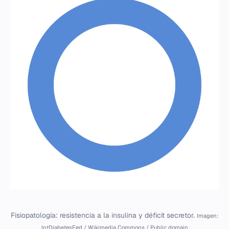
Fisiopatología: resistencia a la insulina y déficit secretor.
Imagen:
IntDiabetesFed / Wikimedia Commons / Public domain