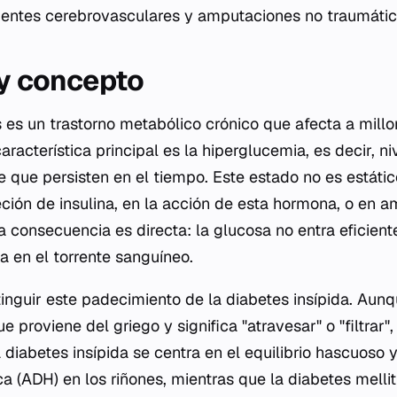
cidentes cerebrovasculares y amputaciones no traumátic
 y concepto
s es un trastorno metabólico crónico que afecta a mill
racterística principal es la hiperglucemia, es decir, n
e que persisten en el tiempo. Este estado no es estátic
eción de insulina, en la acción de esta hormona, o e
 consecuencia es directa: la glucosa no entra eficien
a en el torrente sanguíneo.
inguir este padecimiento de la diabetes insípida. Aun
ue proviene del griego y significa "atravesar" o "filtrar"
La diabetes insípida se centra en el equilibrio hascuoso 
ca (ADH) en los riñones, mientras que la diabetes mell