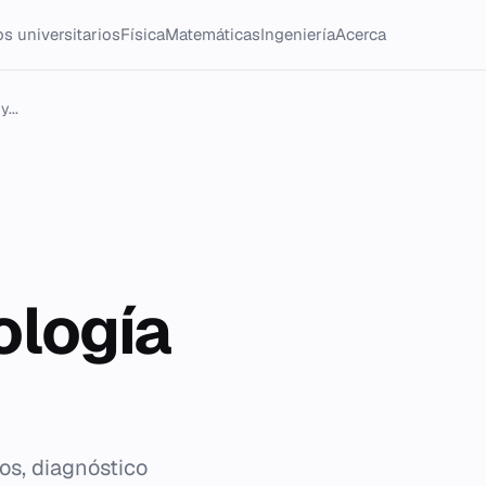
s universitarios
Física
Matemáticas
Ingeniería
Acerca
...
ología
os, diagnóstico