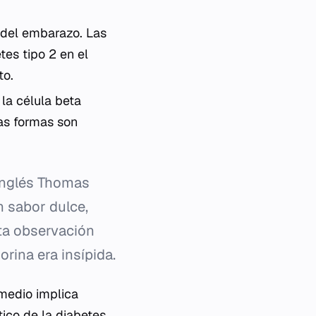
 del embarazo. Las
tes tipo 2 en el
to.
la célula beta
as formas son
 inglés Thomas
un sabor dulce,
sta observación
orina era insípida.
rmedio implica
ico de la diabetes.