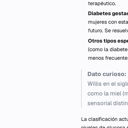
terapéutico.
Diabetes gestac
mujeres con esta
futuro. Se resuel
Otros tipos esp
(como la diabet
menos frecuentes
Dato curioso:
Willis en el sig
como la miel (m
sensorial disti
La clasificación ac
niveles de glucosa s