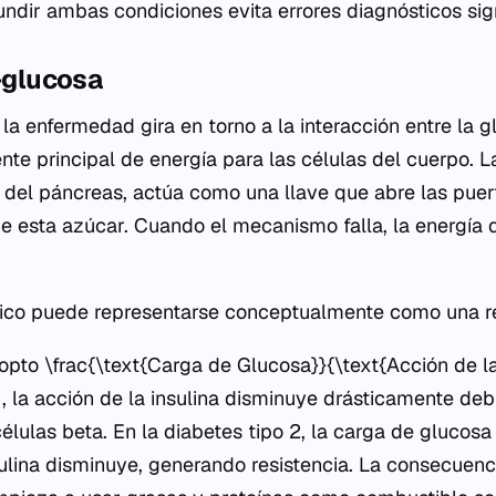
ndir ambas condiciones evita errores diagnósticos sign
a-glucosa
 la enfermedad gira en torno a la interacción entre la gl
nte principal de energía para las células del cuerpo. L
a del páncreas, actúa como una llave que abre las puer
 de esta azúcar. Cuando el mecanismo falla, la energí
émico puede representarse conceptualmente como una r
opto \frac{\text{Carga de Glucosa}}{\text{Acción de la 
1, la acción de la insulina disminuye drásticamente deb
élulas beta. En la diabetes tipo 2, la carga de glucos
nsulina disminuye, generando resistencia. La consecuen