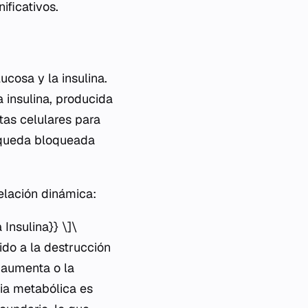
ificativos.
ucosa y la insulina.
a insulina, producida
tas celulares para
a queda bloqueada
elación dinámica:
Insulina}} \]\
ido a la destrucción
a aumenta o la
cia metabólica es