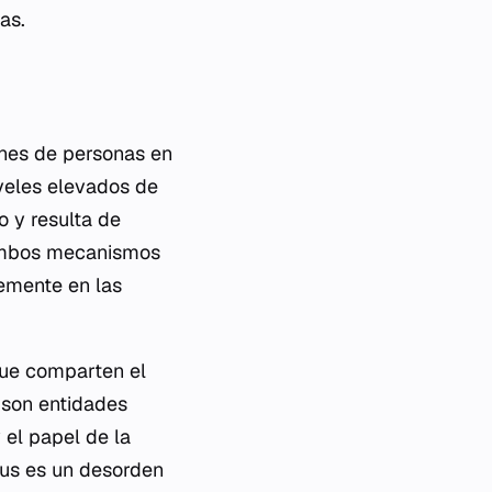
as.
ones de personas en
iveles elevados de
o y resulta de
n ambos mecanismos
temente en las
que comparten el
, son entidades
y el papel de la
itus es un desorden