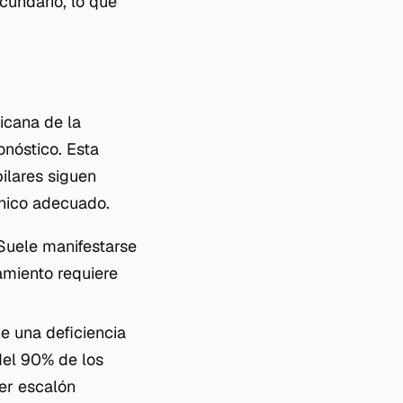
cundario, lo que
icana de la
onóstico. Esta
ilares siguen
ínico adecuado.
 Suele manifestarse
amiento requiere
e una deficiencia
del 90% de los
mer escalón