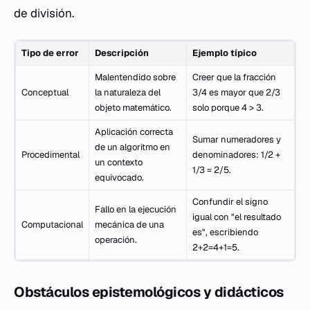
de división.
Tipo de error
Descripción
Ejemplo típico
Malentendido sobre
Creer que la fracción
Conceptual
la naturaleza del
3/4 es mayor que 2/3
objeto matemático.
solo porque 4 > 3.
Aplicación correcta
Sumar numeradores y
de un algoritmo en
Procedimental
denominadores: 1/2 +
un contexto
1/3 = 2/5.
equivocado.
Confundir el signo
Fallo en la ejecución
igual con "el resultado
Computacional
mecánica de una
es", escribiendo
operación.
2+2=4+1=5.
Obstáculos epistemológicos y didácticos