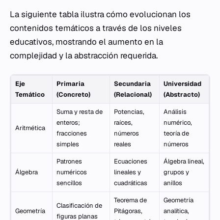
La siguiente tabla ilustra cómo evolucionan los
contenidos temáticos a través de los niveles
educativos, mostrando el aumento en la
complejidad y la abstracción requerida.
Eje
Primaria
Secundaria
Universidad
Temático
(Concreto)
(Relacional)
(Abstracto)
Suma y resta de
Potencias,
Análisis
enteros;
raíces,
numérico,
Aritmética
fracciones
números
teoría de
simples
reales
números
Patrones
Ecuaciones
Álgebra lineal,
Álgebra
numéricos
lineales y
grupos y
sencillos
cuadráticas
anillos
Teorema de
Geometría
Clasificación de
Geometría
Pitágoras,
analítica,
figuras planas