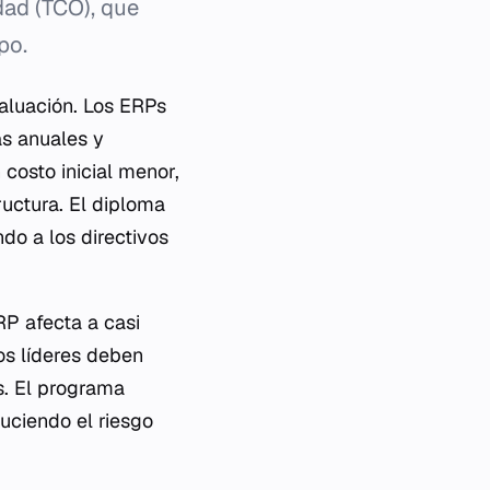
dad (TCO), que
po.
valuación. Los ERPs
as anuales y
 costo inicial menor,
ructura. El diploma
do a los directivos
RP afecta a casi
os líderes deben
s. El programa
duciendo el riesgo