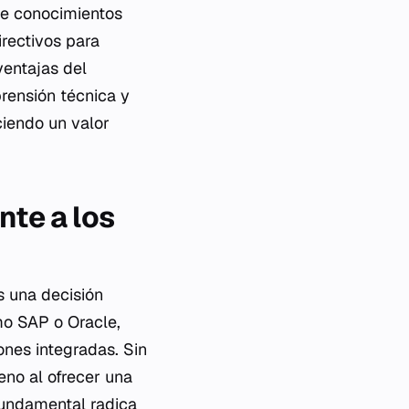
de conocimientos
irectivos para
ventajas del
rensión técnica y
ciendo un valor
nte a los
s una decisión
mo SAP o Oracle,
nes integradas. Sin
no al ofrecer una
fundamental radica