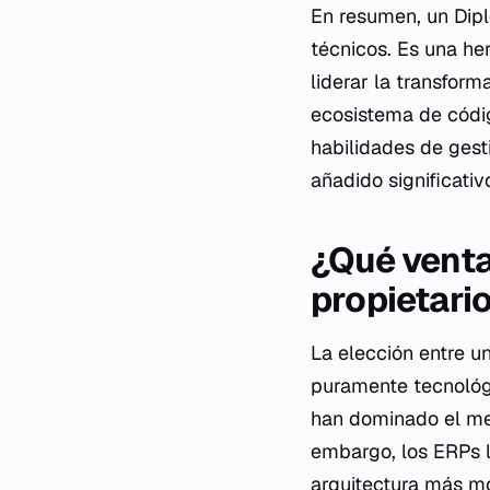
En resumen, un Dipl
técnicos. Es una her
liderar la transfor
ecosistema de códig
habilidades de gest
añadido significativ
¿Qué ventaj
propietari
La elección entre u
puramente tecnológi
han dominado el mer
embargo, los ERPs l
arquitectura más mo