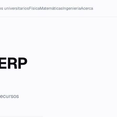
s universitarios
Física
Matemáticas
Ingeniería
Acerca
 ERP
recursos