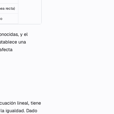
nea recta)
no
onocidas, y el
establece una
afecta
ación lineal, tiene
 la igualdad. Dado