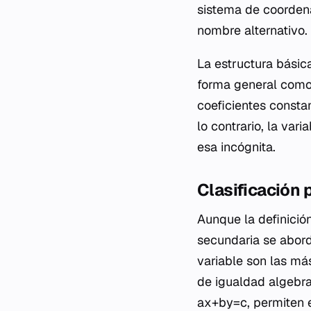
sistema de coordena
nombre alternativo.
La estructura básic
forma general como 
coeficientes constan
lo contrario, la var
esa incógnita.
Clasificación 
Aunque la definició
secundaria se abord
variable son las má
de igualdad algebra
ax+by=c, permiten e