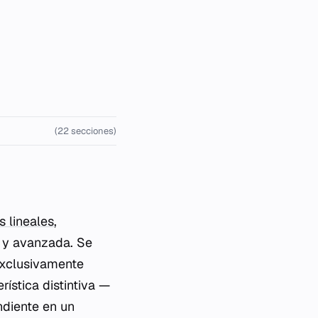
(22 secciones)
 lineales
,
l y avanzada. Se
exclusivamente
ística distintiva —
ndiente en un