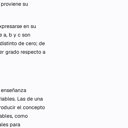
 proviene su
expresarse en su
 a, b y c son
distinto de cero; de
mer grado respecto a
a enseñanza
iables. Las de una
roducir el concepto
iables, como
ales para