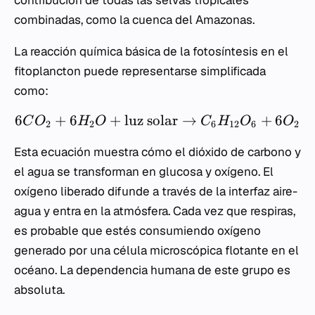
combinadas, como la cuenca del Amazonas.
La reacción química básica de la fotosíntesis en el
fitoplancton puede representarse simplificada
como:
6
+
6
+
luz solar
→
+
6
C
O
H
O
C
H
O
O
2
2
6
12
6
2
Esta ecuación muestra cómo el dióxido de carbono y
el agua se transforman en glucosa y oxígeno. El
oxígeno liberado difunde a través de la interfaz aire-
agua y entra en la atmósfera. Cada vez que respiras,
es probable que estés consumiendo oxígeno
generado por una célula microscópica flotante en el
océano. La dependencia humana de este grupo es
absoluta.