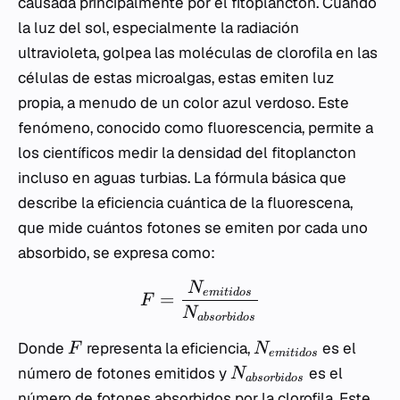
causada principalmente por el fitoplancton. Cuando
la luz del sol, especialmente la radiación
ultravioleta, golpea las moléculas de clorofila en las
células de estas microalgas, estas emiten luz
propia, a menudo de un color azul verdoso. Este
fenómeno, conocido como fluorescencia, permite a
los científicos medir la densidad del fitoplancton
incluso en aguas turbias. La fórmula básica que
describe la eficiencia cuántica de la fluorescena,
que mide cuántos fotones se emiten por cada uno
absorbido, se expresa como:
N
e
mi
t
i
d
os
=
F
N
ab
sor
bi
d
os
Donde
representa la eficiencia,
es el
F
N
e
mi
t
i
d
os
número de fotones emitidos y
es el
N
ab
sor
bi
d
os
número de fotones absorbidos por la clorofila. Este