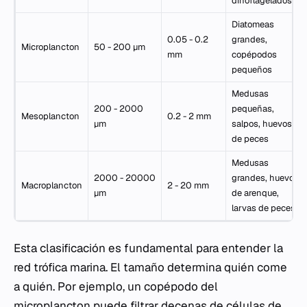
dinoflagelados
Diatomeas
0.05 - 0.2
grandes,
Microplancton
50 - 200 µm
mm
copépodos
pequeños
Medusas
200 - 2000
pequeñas,
Mesoplancton
0.2 - 2 mm
µm
salpos, huevos
de peces
Medusas
2000 - 20000
grandes, huevos
Macroplancton
2 - 20 mm
µm
de arenque,
larvas de peces
Esta clasificación es fundamental para entender la
red trófica marina. El tamaño determina quién come
a quién. Por ejemplo, un copépodo del
microplancton puede filtrar decenas de células de