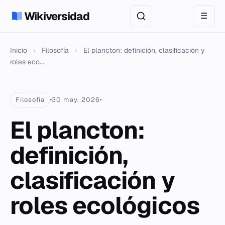
Wikiversidad
☰
Inicio
›
Filosofía
›
El plancton: definición, clasificación y
roles eco...
Filosofía
30 may. 2026
El plancton:
definición,
clasificación y
roles ecológicos