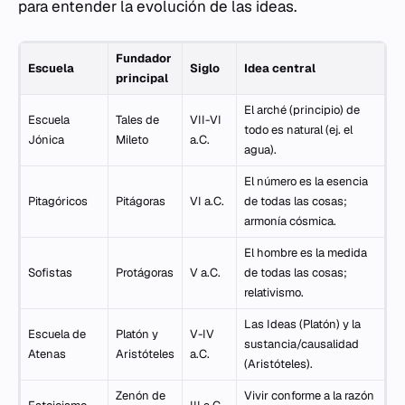
para entender la evolución de las ideas.
Fundador
Escuela
Siglo
Idea central
principal
El
arché
(principio) de
Escuela
Tales de
VII-VI
todo es natural (ej. el
Jónica
Mileto
a.C.
agua).
El número es la esencia
Pitagóricos
Pitágoras
VI a.C.
de todas las cosas;
armonía cósmica.
El hombre es la medida
Sofistas
Protágoras
V a.C.
de todas las cosas;
relativismo.
Las Ideas (Platón) y la
Escuela de
Platón y
V-IV
sustancia/causalidad
Atenas
Aristóteles
a.C.
(Aristóteles).
Zenón de
Vivir conforme a la razón