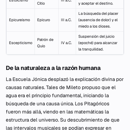
Estoicismo
III a.C.
Citio
y aceptar el destino.
La búsqueda del placer
Epicureísmo
Epicuro
III a.C.
(ausencia de dolor) y el
miedo a los dioses.
Suspensión del juicio
Patrón de
Escepticismo
IV a.C.
(
epoché
) para alcanzar
Quío
la tranquilidad.
De la naturaleza a la razón humana
La Escuela Jónica desplazó la explicación divina por
causas naturales. Tales de Mileto propuso que el
agua era el principio fundamental, iniciando la
búsqueda de una causa única. Los Pitagóricos
fueron más allá, viendo en las matemáticas la
estructura del universo. Su descubrimiento de que
las intervalos musicales se podían expresar en