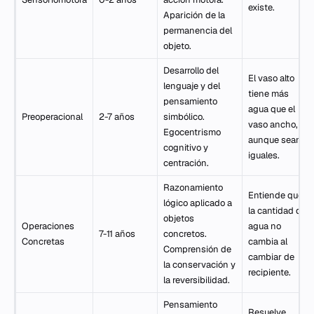
existe.
Aparición de la
permanencia del
objeto.
Desarrollo del
El vaso alto
lenguaje y del
tiene más
pensamiento
agua que el
Preoperacional
2-7 años
simbólico.
vaso ancho,
Egocentrismo
aunque sean
cognitivo y
iguales.
centración.
Razonamiento
Entiende que
lógico aplicado a
la cantidad de
objetos
Operaciones
agua no
7-11 años
concretos.
Concretas
cambia al
Comprensión de
cambiar de
la conservación y
recipiente.
la reversibilidad.
Pensamiento
Resuelve