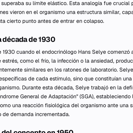
a superaba su límite elástico. Esta analogía fue crucial
enes vieron en el organismo una estructura similar, cap
ta cierto punto antes de entrar en colapso.
a década de 1930
e 1930 cuando el endocrinólogo Hans Selye comenzó 
 estrés, como el frío, la infección o la ansiedad, produ
temente similares en los ratones de laboratorio. Sely
específicas de cada estímulo, sino que constituían una
ganismo. Durante esta década, Selye trabajó en la defi
Síndrome General de Adaptación" (SGA), estableciendo 
como una reacción fisiológica del organismo ante una s
 de demanda incrementada.
 del concepto en 1950