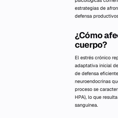
psicológicas comenz
estrategias de afro
defensa productivos
¿Cómo afect
cuerpo?
El estrés crónico re
adaptativa inicial 
de defensa eficient
neuroendocrinas que
proceso se caracteri
HPA), lo que result
sanguínea.