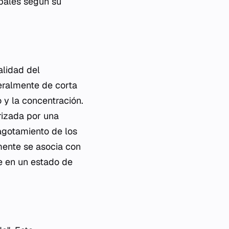
ipales según su
alidad del
neralmente de corta
 y la concentración.
erizada por una
agotamiento de los
nmente se asocia con
e en un estado de