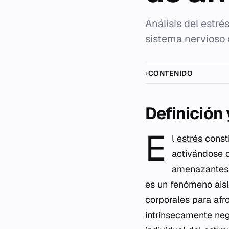
Análisis del estré
sistema nervioso c
CONTENIDO
Definición
E
l
estrés
const
activándose 
amenazantes 
es un fenómeno aisl
corporales para afro
intrínsecamente neg