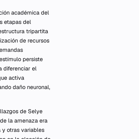
ación académica del
s etapas del
tructura tripartita
lización de recursos
 demandas
estímulo persiste
 diferenciar el
que activa
sando daño neuronal,
allazgos de Selye
 de la amenaza era
 y otras variables