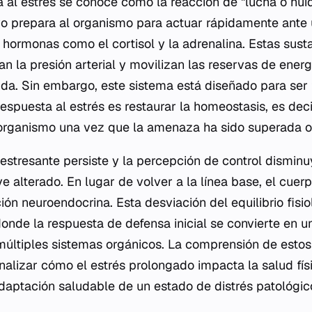
a al estrés se conoce como la reacción de "lucha o huid
o prepara al organismo para actuar rápidamente ant
o hormonas como el cortisol y la adrenalina. Estas sus
an la presión arterial y movilizan las reservas de ener
ida. Sin embargo, este sistema está diseñado para ser t
respuesta al estrés es restaurar la homeostasis, es decir
 organismo una vez que la amenaza ha sido superada o
estresante persiste y la percepción de control dismin
e alterado. En lugar de volver a la línea base, el cuer
ón neuroendocrina. Esta desviación del equilibrio fisio
donde la respuesta de defensa inicial se convierte en 
múltiples sistemas orgánicos. La comprensión de est
alizar cómo el estrés prolongado impacta la salud fís
daptación saludable de un estado de distrés patológic