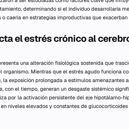
aron a ser estudiadas como factores clave que influy
ntamiento, determinando si el individuo desarrollaría 
 o caería en estrategias improductivas que exacerban e
a el estrés crónico al cerebro
presenta una alteración fisiológica sostenida que trasc
del organismo. Mientras que el estrés agudo funciona
e, la exposición prolongada a estímulos amenazantes a
, con el tiempo, generan un desgaste sistémico signifi
za por la activación persistente del eje hipotálamo-hip
a en niveles elevados y constantes de glucocorticoides 