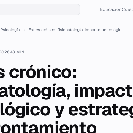
Educación
Curso
Psicología
›
Estrés crónico: fisiopatología, impacto neurológic...
 2026
18 MIN
s crónico:
patología, impac
lógico y estrate
rontamiento