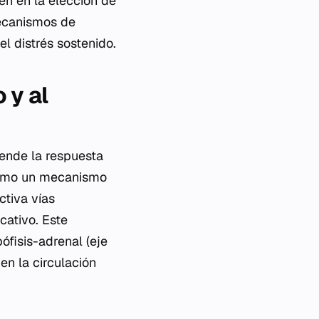
en en la elección de
mecanismos de
l distrés sostenido.
 y al
iende la respuesta
 como un mecanismo
ctiva vías
cativo. Este
ófisis-adrenal (eje
en la circulación