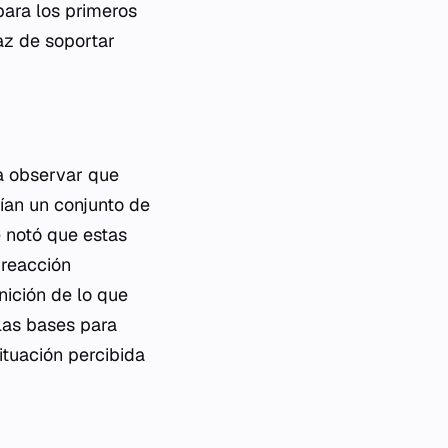
 para los primeros
az de soportar
a observar que
cían un conjunto de
e notó que estas
 reacción
nición de lo que
las bases para
ituación percibida