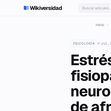
Wikiversidad
Inicio
›
PSICOLOGÍA
1 JUL.
Estré
fisio
neuro
de af