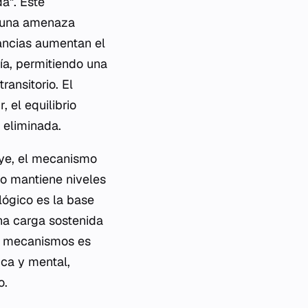
a". Este
e una amenaza
tancias aumentan el
gía, permitiendo una
ransitorio. El
, el equilibrio
 eliminada.
uye, el mecanismo
po mantiene niveles
lógico es la base
una carga sostenida
os mecanismos es
ica y mental,
o.