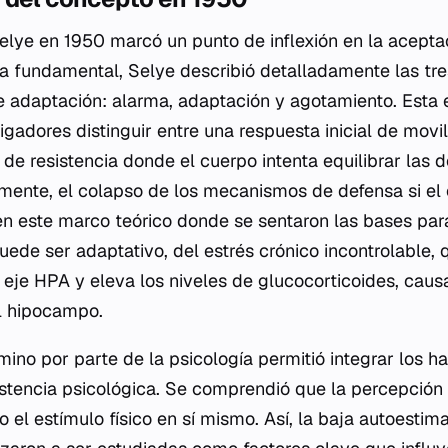
elye en 1950 marcó un punto de inflexión en la acept
a fundamental, Selye describió detalladamente las tre
 adaptación: alarma, adaptación y agotamiento. Esta es
tigadores distinguir entre una respuesta inicial de movi
o de resistencia donde el cuerpo intenta equilibrar las
almente, el colapso de los mecanismos de defensa si el 
en este marco teórico donde se sentaron las bases para
uede ser adaptativo, del estrés crónico incontrolable, 
 eje HPA y eleva los niveles de glucocorticoides, cau
l hipocampo.
mino por parte de la psicología permitió integrar los h
istencia psicológica. Se comprendió que la percepción
el estímulo físico en sí mismo. Así, la baja autoestima