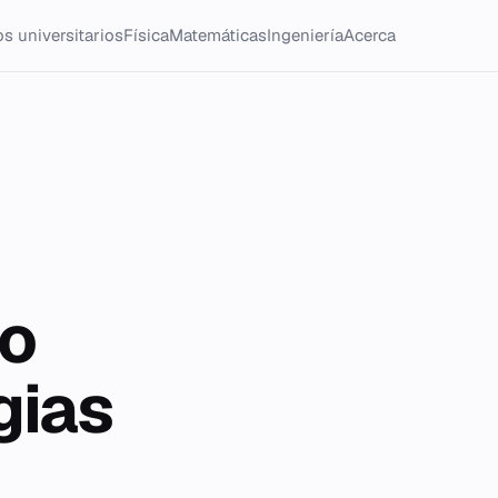
s universitarios
Física
Matemáticas
Ingeniería
Acerca
to
gias