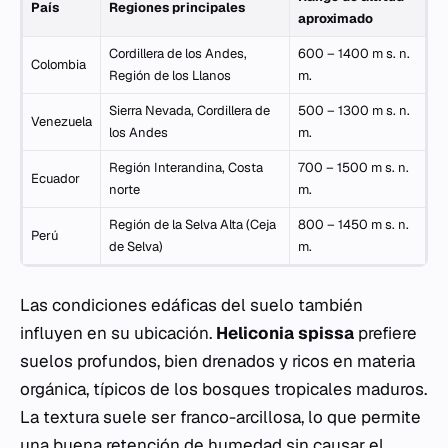
País
Regiones principales
aproximado
Cordillera de los Andes,
600 – 1400 m s. n.
Colombia
Región de los Llanos
m.
Sierra Nevada, Cordillera de
500 – 1300 m s. n.
Venezuela
los Andes
m.
Región Interandina, Costa
700 – 1500 m s. n.
Ecuador
norte
m.
Región de la Selva Alta (Ceja
800 – 1450 m s. n.
Perú
de Selva)
m.
Las condiciones edáficas del suelo también
influyen en su ubicación.
Heliconia spissa
prefiere
suelos profundos, bien drenados y ricos en materia
orgánica, típicos de los bosques tropicales maduros.
La textura suele ser franco-arcillosa, lo que permite
una buena retención de humedad sin causar el