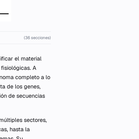
(36 secciones)
ficar el material
fisiológicas. A
 genoma completo a lo
cta de los genes,
ción de secuencias
múltiples sectores,
as, hasta la
tremas. Su