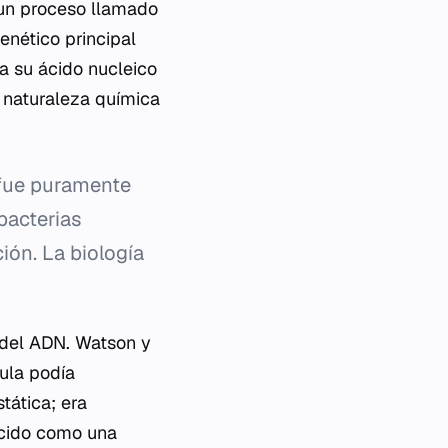
 un proceso llamado
enético principal
ba su ácido nucleico
a naturaleza química
fue puramente
bacterias
ión. La biología
l del ADN. Watson y
ula podía
tática; era
ecido como una