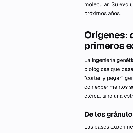
molecular. Su evolu
próximos años.
Orígenes: 
primeros 
La ingeniería genét
biológicas que pasar
"cortar y pegar" g
con experimentos se
etérea, sino una est
De los gránulo
Las bases experimen