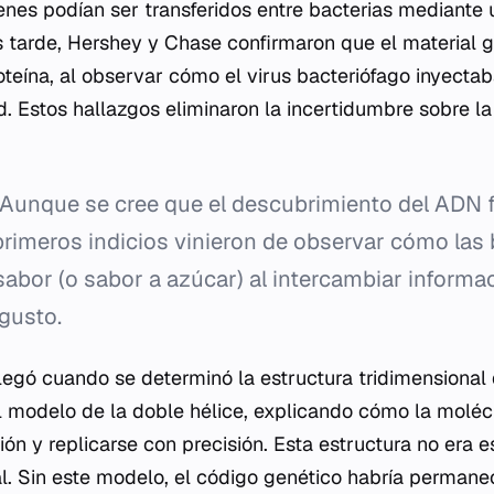
nes podían ser transferidos entre bacterias mediante
 tarde, Hershey y Chase confirmaron que el material g
oteína, al observar cómo el virus bacteriófago inyecta
d. Estos hallazgos eliminaron la incertidumbre sobre l
Aunque se cree que el descubrimiento del ADN 
primeros indicios vinieron de observar cómo las 
bor (o sabor a azúcar) al intercambiar informac
gusto.
o llegó cuando se determinó la estructura tridimensiona
l modelo de la doble hélice, explicando cómo la moléc
n y replicarse con precisión. Esta estructura no era es
l. Sin este modelo, el código genético habría perman