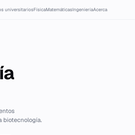
s universitarios
Física
Matemáticas
Ingeniería
Acerca
ía
ientos
a biotecnología.