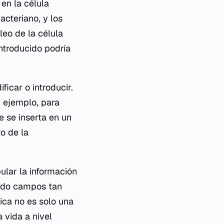
en la célula
cteriano, y los
leo de la célula
introducido podría
icar o introducir.
r ejemplo, para
e se inserta en un
o de la
lar la información
mado campos tan
tica no es solo una
 vida a nivel