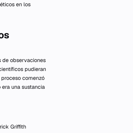
éticos en los
os
as de observaciones
ientíficos pudieran
te proceso comenzó
o era una sustancia
ck Griffith