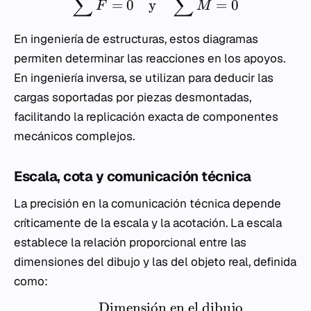
∑
∑
=
0
y
=
0
F
M
En ingeniería de estructuras, estos diagramas
permiten determinar las reacciones en los apoyos.
En ingeniería inversa, se utilizan para deducir las
cargas soportadas por piezas desmontadas,
facilitando la replicación exacta de componentes
mecánicos complejos.
Escala, cota y comunicación técnica
La precisión en la comunicación técnica depende
críticamente de la escala y la acotación. La escala
establece la relación proporcional entre las
dimensiones del dibujo y las del objeto real, definida
como:
Dimensi
o
ˊ
n en el dibujo