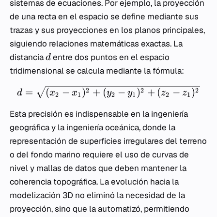
sistemas de ecuaciones. Por ejemplo, la proyección
de una recta en el espacio se define mediante sus
trazas y sus proyecciones en los planos principales,
siguiendo relaciones matemáticas exactas. La
distancia
entre dos puntos en el espacio
d
tridimensional se calcula mediante la fórmula:
=
(
−
)
+
(
−
)
+
(
−
)
2
2
2
d
x
x
y
y
z
z
2
1
2
1
2
1
Esta precisión es indispensable en la ingeniería
geográfica y la ingeniería oceánica, donde la
representación de superficies irregulares del terreno
o del fondo marino requiere el uso de curvas de
nivel y mallas de datos que deben mantener la
coherencia topográfica. La evolución hacia la
modelización 3D no eliminó la necesidad de la
proyección, sino que la automatizó, permitiendo