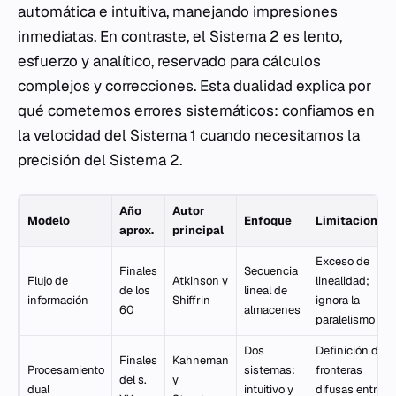
automática e intuitiva, manejando impresiones
inmediatas. En contraste, el Sistema 2 es lento,
esfuerzo y analítico, reservado para cálculos
complejos y correcciones. Esta dualidad explica por
qué cometemos errores sistemáticos: confiamos en
la velocidad del Sistema 1 cuando necesitamos la
precisión del Sistema 2.
Año
Autor
Modelo
Enfoque
Limitaciones
aprox.
principal
Exceso de
Finales
Secuencia
Flujo de
Atkinson y
linealidad;
de los
lineal de
información
Shiffrin
ignora la
60
almacenes
paralelismo
Dos
Definición de
Finales
Kahneman
Procesamiento
sistemas:
fronteras
del s.
y
dual
intuitivo y
difusas entre