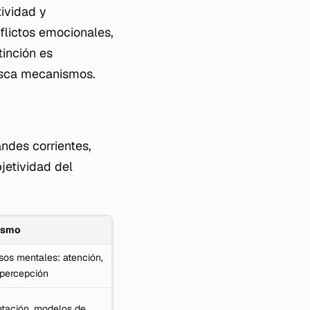
ividad y
flictos emocionales,
tinción es
busca mecanismos.
andes corrientes,
jetividad del
ismo
sos mentales: atención,
percepción
tación, modelos de