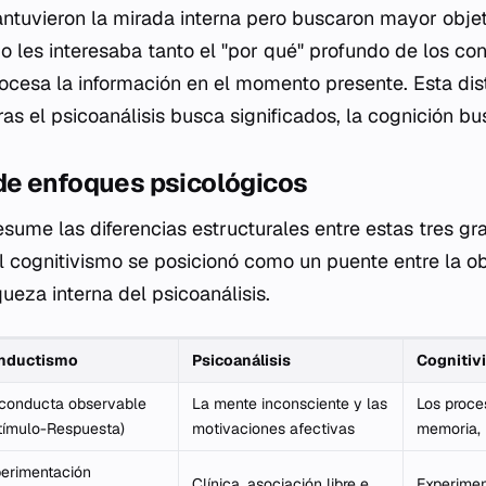
antuvieron la mirada interna pero buscaron mayor objet
o les interesaba tanto el "por qué" profundo de los con
rocesa la información en el momento presente. Esta dis
as el psicoanálisis busca significados, la cognición 
e enfoques psicológicos
esume las diferencias estructurales entre estas tres gr
cognitivismo se posicionó como un puente entre la ob
ueza interna del psicoanálisis.
nductismo
Psicoanálisis
Cognitiv
conducta observable
La mente inconsciente y las
Los proce
tímulo-Respuesta)
motivaciones afectivas
memoria, 
erimentación
Clínica, asociación libre e
Experimen