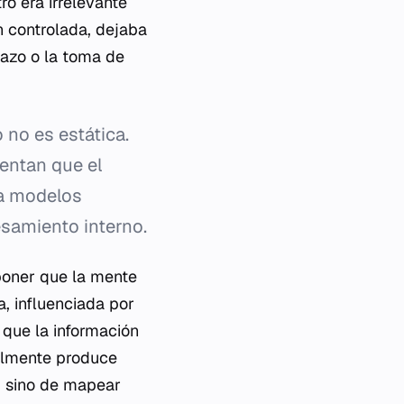
ro era irrelevante
ón controlada, dejaba
lazo o la toma de
no es estática.
entan que el
 a modelos
samiento interno.
oponer que la mente
, influenciada por
 que la información
nalmente produce
a, sino de mapear