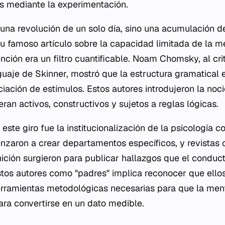
nos mediante la experimentación.
una revolución de un solo día, sino una acumulación d
su famoso artículo sobre la capacidad limitada de la m
ción era un filtro cuantificable. Noam Chomsky, al crit
guaje de Skinner, mostró que la estructura gramatical
iación de estímulos. Estos autores introdujeron la noc
ran activos, constructivos y sujetos a reglas lógicas.
ste giro fue la institucionalización de la psicología co
zaron a crear departamentos específicos, y revistas c
ición surgieron para publicar hallazgos que el conduc
 estos autores como "padres" implica reconocer que ello
erramientas metodológicas necesarias para que la men
para convertirse en un dato medible.