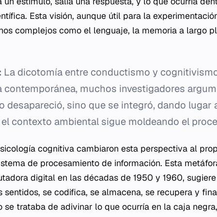
a un estímulo, salía una respuesta, y lo que ocurría dent
ntífica. Esta visión, aunque útil para la experimentaci
nos complejos como el lenguaje, la memoria a largo p
:
La dicotomía entre conductismo y cognitivismo 
ía contemporánea, muchos investigadores argum
 desapareció, sino que se integró, dando lugar
 el contexto ambiental sigue moldeando el proce
psicología cognitiva cambiaron esta perspectiva al pr
stema de procesamiento de información. Esta metáfora
tadora digital en las décadas de 1950 y 1960, sugiere
os sentidos, se codifica, se almacena, se recupera y fi
 se trataba de adivinar lo que ocurría en la caja negr