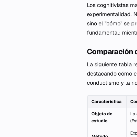
Los cognitivistas m
experimentalidad. N
sino el "cómo" se p
fundamental: mientr
Comparación d
La siguiente tabla r
destacando cómo el 
conductismo y la riq
Característica
Co
Objeto de
La 
estudio
(Es
Exp
Método