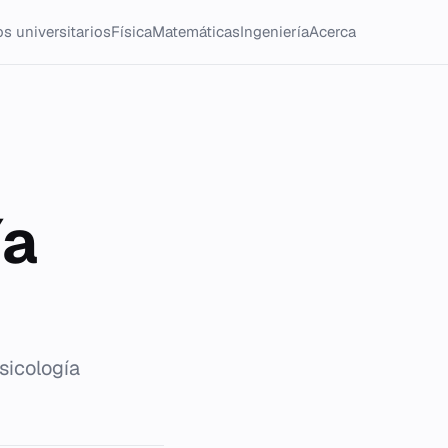
s universitarios
Física
Matemáticas
Ingeniería
Acerca
ía
sicología