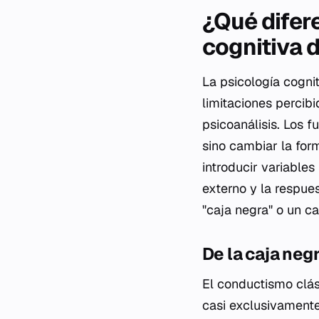
¿Qué difere
cognitiva 
La psicología cognit
limitaciones percibi
psicoanálisis. Los 
sino cambiar la for
introducir variables
externo y la respue
"caja negra" o un c
De la caja neg
El conductismo clás
casi exclusivamente 