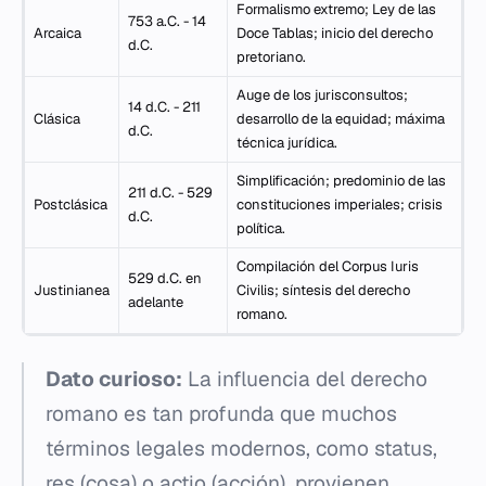
Formalismo extremo; Ley de las
753 a.C. - 14
Arcaica
Doce Tablas; inicio del derecho
d.C.
pretoriano.
Auge de los jurisconsultos;
14 d.C. - 211
Clásica
desarrollo de la equidad; máxima
d.C.
técnica jurídica.
Simplificación; predominio de las
211 d.C. - 529
Postclásica
constituciones imperiales; crisis
d.C.
política.
Compilación del
Corpus Iuris
529 d.C. en
Justinianea
Civilis
; síntesis del derecho
adelante
romano.
Dato curioso:
La influencia del derecho
romano es tan profunda que muchos
términos legales modernos, como
status
,
res
(cosa) o
actio
(acción), provienen