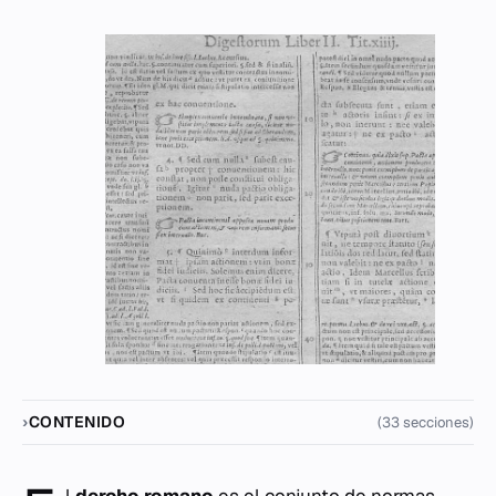
CONTENIDO
(33 secciones)
l
dercho romano
es el conjunto de normas