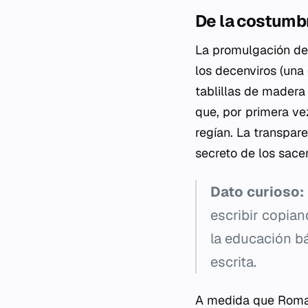
De la costumbr
La promulgación de 
los decenviros (una
tablillas de madera
que, por primera ve
regían. La transpare
secreto de los sace
Dato curioso:
escribir copian
la educación bá
escrita.
A medida que Roma e