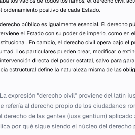
naba los vacíos de todos los ramos, el derecho civil ac
l ordenamiento positivo de cada Estado.
l derecho público es igualmente esencial. El derecho pú
terviene el Estado con su poder de imperio, como en e
stitucional. En cambio, el derecho civil opera bajo el p
untad. Los particulares pueden crear, modificar o exti
intervención directa del poder estatal, salvo para gara
encia estructural define la naturaleza misma de las obli
La expresión "derecho civil" proviene del latín
ius
e refería al derecho propio de los ciudadanos r
l derecho de las gentes (
iuss gentium
) aplicado 
lica por qué sigue siendo el núcleo del derecho 