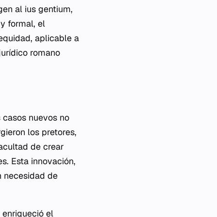
igen al
ius gentium
,
y formal, el
equidad, aplicable a
jurídico romano
os casos nuevos no
ieron los pretores,
facultad de crear
s. Esta innovación,
in necesidad de
 enriqueció el