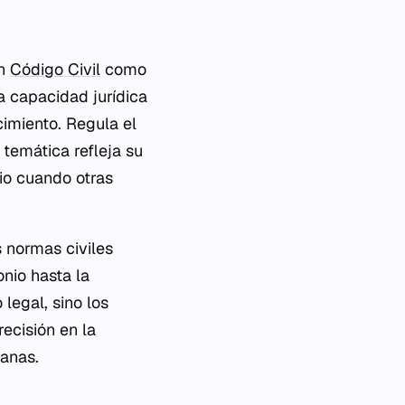
un
Código Civil
como
a capacidad jurídica
cimiento. Regula el
 temática refleja su
io cuando otras
 normas civiles
nio hasta la
 legal, sino los
ecisión en la
ianas.