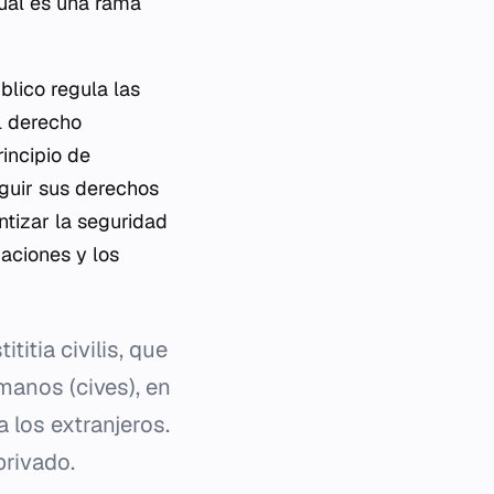
tual es una rama
blico regula las
l derecho
rincipio de
nguir sus derechos
ntizar la seguridad
gaciones y los
tititia civilis
, que
omanos (
cives
), en
a los extranjeros.
privado.