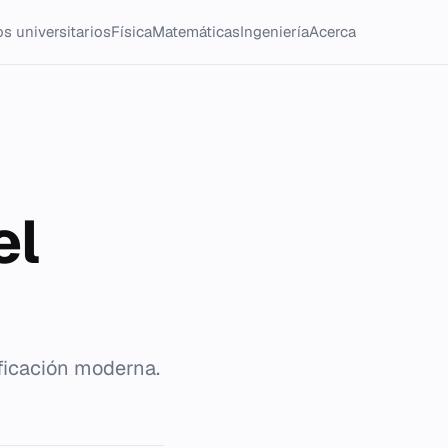
s universitarios
Física
Matemáticas
Ingeniería
Acerca
el
ificación moderna.