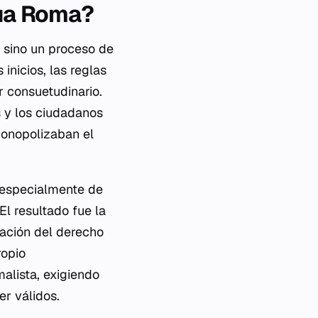
gua Roma?
, sino un proceso de
 inicios, las reglas
r consuetudinario.
s y los ciudadanos
monopolizaban el
, especialmente de
El resultado fue la
cación del derecho
ropio
alista, exigiendo
er válidos.