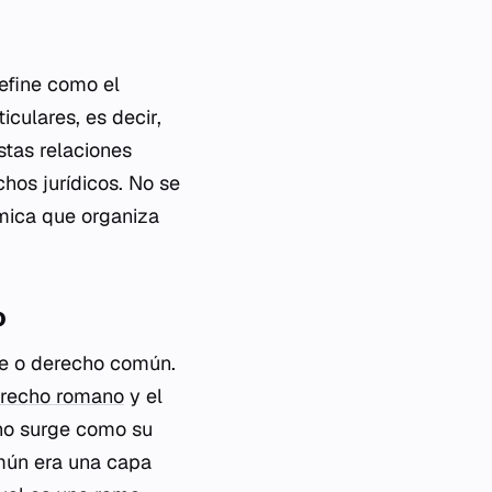
define como el
iculares, es decir,
stas relaciones
chos jurídicos. No se
ámica que organiza
o
e
o derecho común.
recho romano
y el
rno surge como su
omún era una capa