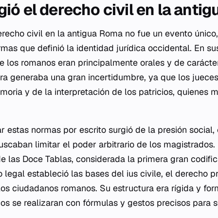
ió el derecho civil en la anti
erecho civil en la antigua Roma no fue un evento único
rmas que definió la identidad jurídica occidental. En sus
de los romanos eran principalmente orales y de carácte
tura generaba una gran incertidumbre, ya que los juece
oria y de la interpretación de los patricios, quienes 
ar estas normas por escrito surgió de la presión social
scaban limitar el poder arbitrario de los magistrados. 
de las Doce Tablas, considerada la primera gran codifi
 legal estableció las bases del
ius civile
, el derecho p
os ciudadanos romanos. Su estructura era rígida y form
cos se realizaran con fórmulas y gestos precisos para s