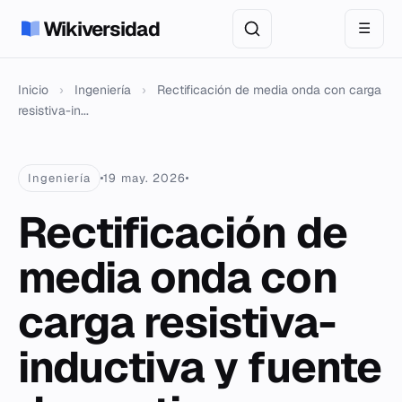
Wikiversidad
☰
Inicio
›
Ingeniería
›
Rectificación de media onda con carga
resistiva-in...
Ingeniería
19 may. 2026
Rectificación de
media onda con
carga resistiva-
inductiva y fuente