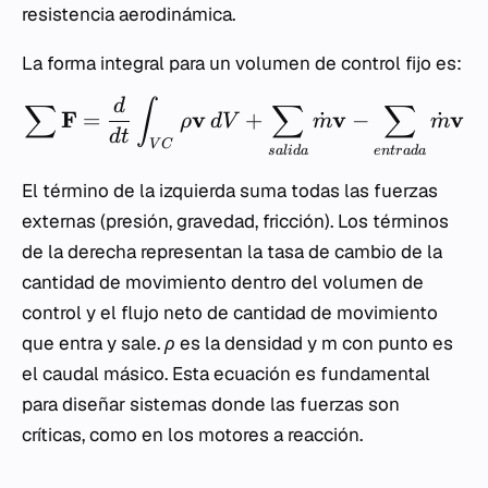
resistencia aerodinámica.
La forma integral para un volumen de control fijo es:
d
∫
∑
∑
∑
F
v
v
v
=
+
˙
−
˙
ρ
d
V
m
m
d
t
V
C
s
a
l
i
d
a
e
n
t
r
a
d
a
El término de la izquierda suma todas las fuerzas
externas (presión, gravedad, fricción). Los términos
de la derecha representan la tasa de cambio de la
cantidad de movimiento dentro del volumen de
control y el flujo neto de cantidad de movimiento
que entra y sale.
ρ
es la densidad y
m
con punto es
el caudal másico. Esta ecuación es fundamental
para diseñar sistemas donde las fuerzas son
críticas, como en los motores a reacción.