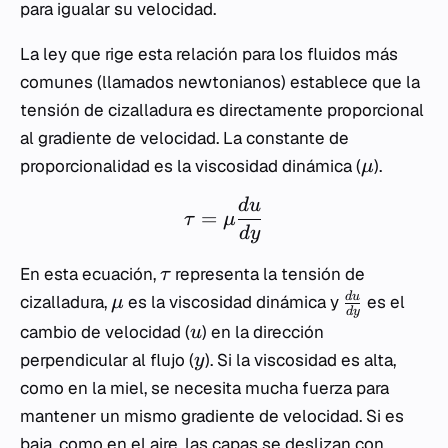
para igualar su velocidad.
La ley que rige esta relación para los fluidos más
comunes (llamados newtonianos) establece que la
tensión de cizalladura es directamente proporcional
al gradiente de velocidad. La constante de
proporcionalidad es la viscosidad dinámica (
).
μ
d
u
=
τ
μ
d
y
En esta ecuación,
representa la tensión de
τ
d
u
cizalladura,
es la viscosidad dinámica y
es el
μ
d
y
cambio de velocidad (
) en la dirección
u
perpendicular al flujo (
). Si la viscosidad es alta,
y
como en la miel, se necesita mucha fuerza para
mantener un mismo gradiente de velocidad. Si es
baja, como en el aire, las capas se deslizan con