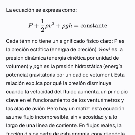
La ecuación se expresa como:
1
2
+
+
=
constante
P
ρ
v
ρ
g
h
2
Cada término tiene un significado físico claro:
P
es
la presión estática (energía de presión),
½ρv²
es la
presión dinámica (energía cinética por unidad de
volumen) y
ρgh
es la presión hidrostática (energía
potencial gravitatoria por unidad de volumen). Esta
relación explica por qué la presión disminuye
cuando la velocidad del fluido aumenta, un principio
clave en el funcionamiento de los venturímetros y
las alas de avión. Pero hay un matiz: esta ecuación
asume flujo incompresible, sin viscosidad y a lo
largo de una línea de corriente. En flujos reales, la
fricción disipa parte de esta energía, convirtiéndola