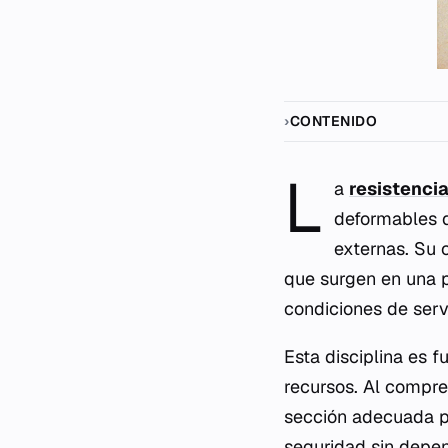
CONTENIDO
L
a
resistenci
deformables 
externas. Su 
que surgen en una 
condiciones de serv
Esta disciplina es 
recursos. Al compre
sección adecuada par
seguridad sin depen