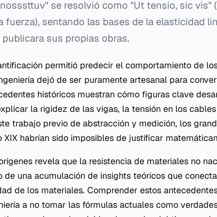
nosssttuv" se resolvió como "Ut tensio, sic vis"
la fuerza), sentando las bases de la elasticidad 
publicara sus propias obras.
ntificación permitió predecir el comportamiento de lo
ingeniería dejó de ser puramente artesanal para conver
ecedentes históricos muestran cómo figuras clave desa
xplicar la rigidez de las vigas, la tensión en los cable
ste trabajo previo de abstracción y medición, los gran
lo XIX habrían sido imposibles de justificar matemática
orígenes revela que la resistencia de materiales no nac
o de una acumulación de insights teóricos que conectar
edad de los materiales. Comprender estos antecedentes
niería a no tomar las fórmulas actuales como verdades