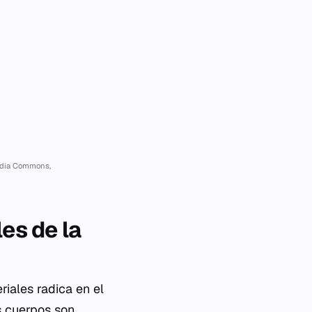
dia Commons,
es de la
riales radica en el
s cuerpos son