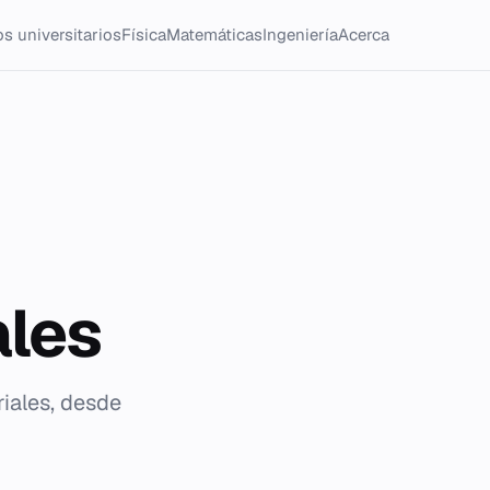
s universitarios
Física
Matemáticas
Ingeniería
Acerca
ales
riales, desde