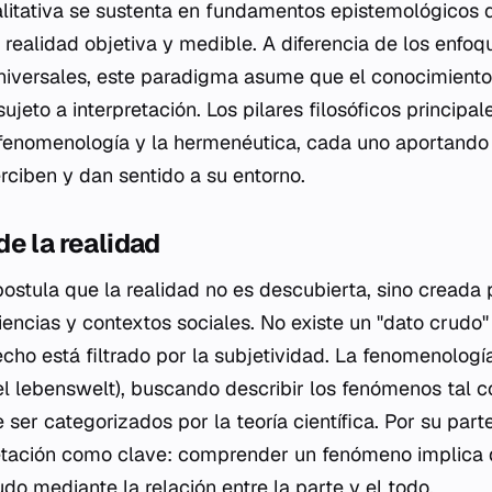
alitativa se sustenta en fundamentos epistemológicos 
realidad objetiva y medible. A diferencia de los enfoq
niversales, este paradigma asume que el conocimiento
ujeto a interpretación. Los pilares filosóficos principal
 fenomenología y la hermenéutica, cada uno aportando
rciben y dan sentido a su entorno.
e la realidad
ostula que la realidad no es descubierta, sino creada p
iencias y contextos sociales. No existe un "dato crudo
cho está filtrado por la subjetividad. La fenomenología
el
lebenswelt
), buscando describir los fenómenos tal 
 ser categorizados por la teoría científica. Por su part
retación como clave: comprender un fenómeno implica 
do mediante la relación entre la parte y el todo.