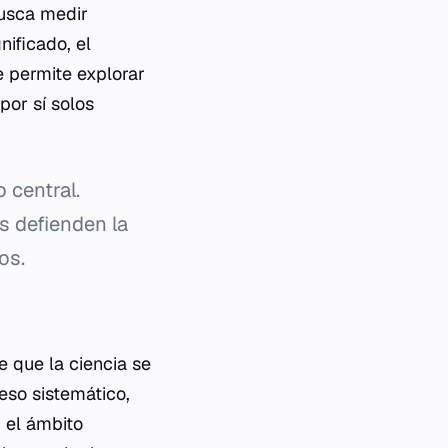
busca medir
nificado, el
e permite explorar
por sí solos
 central.
os defienden la
os.
e que la ciencia se
eso sistemático,
n el ámbito