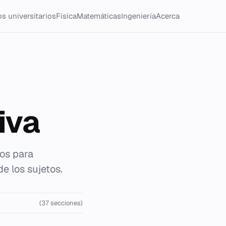
s universitarios
Física
Matemáticas
Ingeniería
Acerca
iva
cos para
e los sujetos.
(37 secciones)