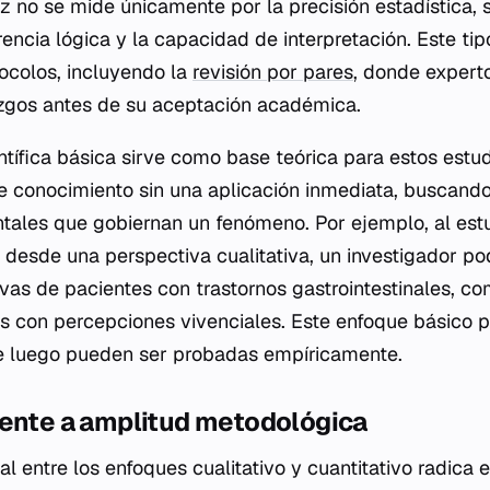
dez no se mide únicamente por la precisión estadística, 
rencia lógica y la capacidad de interpretación. Este tip
tocolos, incluyendo la
revisión por pares
, donde expert
azgos antes de su aceptación académica.
ntífica básica sirve como base teórica para estos estu
e conocimiento sin una aplicación inmediata, buscand
tales que gobiernan un fenómeno. Por ejemplo, al est
 desde una perspectiva cualitativa, un investigador pod
ivas de pacientes con trastornos gastrointestinales, 
cos con percepciones vivenciales. Este enfoque básico p
ue luego pueden ser probadas empíricamente.
rente a amplitud metodológica
pal entre los enfoques cualitativo y cuantitativo radica e