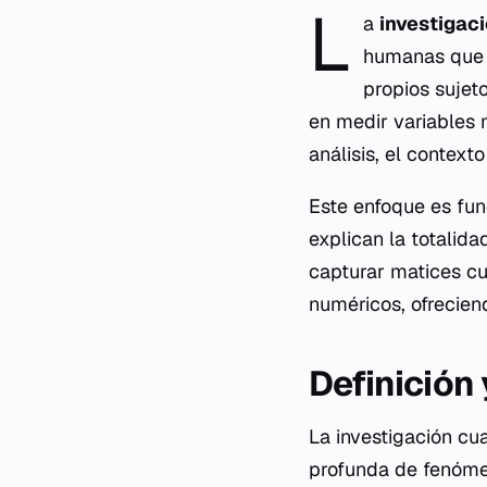
L
a
investigaci
humanas que 
propios sujeto
en medir variables 
análisis, el context
Este enfoque es fun
explican la totalida
capturar matices cu
numéricos, ofreciend
Definición
La investigación cu
profunda de fenómeno