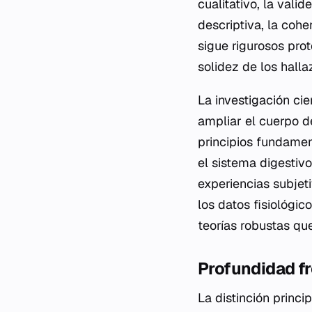
cualitativo, la vali
descriptiva, la cohe
sigue rigurosos pro
solidez de los hall
La investigación cie
ampliar el cuerpo d
principios fundamen
el sistema digestivo
experiencias subjet
los datos fisiológi
teorías robustas q
Profundidad f
La distinción princi