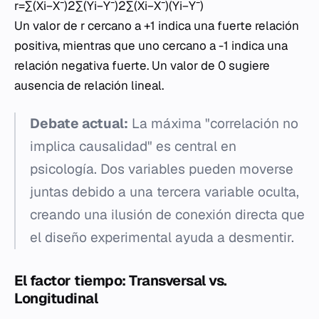
r=∑(Xi​−Xˉ)2∑(Yi​−Yˉ)2​∑(Xi​−Xˉ)(Yi​−Yˉ)​
Un valor de
r
cercano a +1 indica una fuerte relación
positiva, mientras que uno cercano a -1 indica una
relación negativa fuerte. Un valor de 0 sugiere
ausencia de relación lineal.
Debate actual:
La máxima "correlación no
implica causalidad" es central en
psicología. Dos variables pueden moverse
juntas debido a una tercera variable oculta,
creando una ilusión de conexión directa que
el diseño experimental ayuda a desmentir.
El factor tiempo: Transversal vs.
Longitudinal