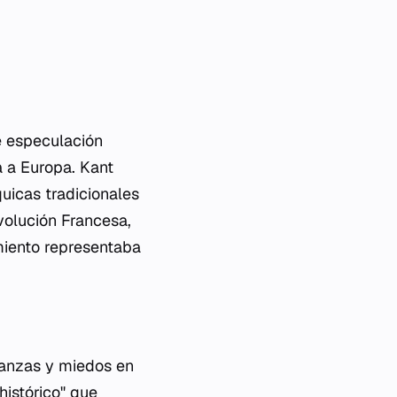
e especulación
ía a Europa. Kant
uicas tradicionales
volución Francesa,
miento representaba
ranzas y miedos en
histórico" que