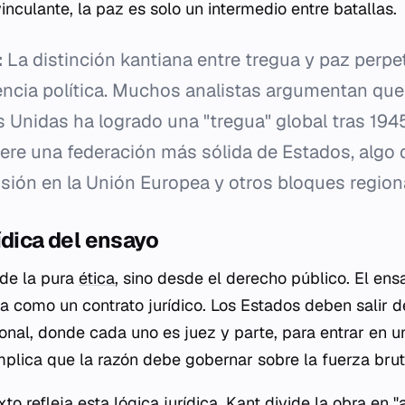
inculante, la paz es solo un intermedio entre batallas.
:
La distinción kantiana entre tregua y paz perpe
iencia política. Muchos analistas argumentan que
 Unidas ha logrado una "tregua" global tras 1945
iere una federación más sólida de Estados, algo
sión en la Unión Europea y otros bloques region
ídica del ensayo
sde la pura
ética
, sino desde el derecho público. El en
a como un contrato jurídico. Los Estados deben salir d
onal, donde cada uno es juez y parte, para entrar en u
mplica que la razón debe gobernar sobre la fuerza brut
to refleja esta lógica jurídica. Kant divide la obra en "