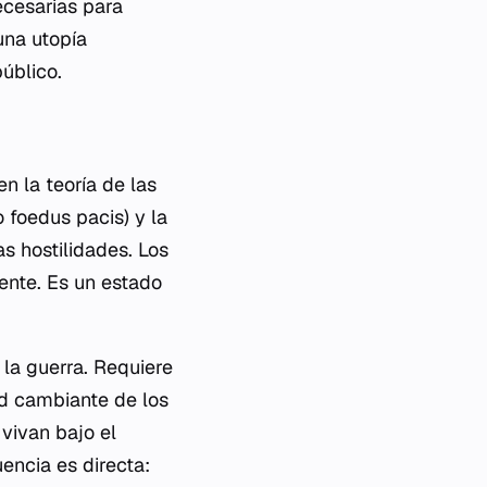
necesarias para
una utopía
úblico.
n la teoría de las
(o
foedus pacis
) y la
as hostilidades. Los
ente. Es un estado
la guerra. Requiere
ad cambiante de los
vivan bajo el
encia es directa: