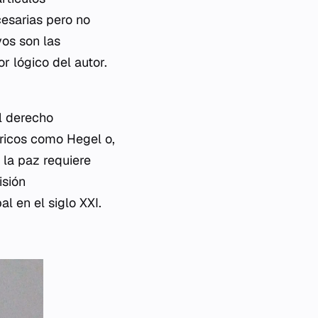
cesarias pero no
vos son las
r lógico del autor.
el derecho
óricos como Hegel o,
 la paz requiere
isión
l en el siglo XXI.