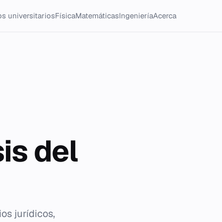
s universitarios
Física
Matemáticas
Ingeniería
Acerca
is del
os jurídicos,