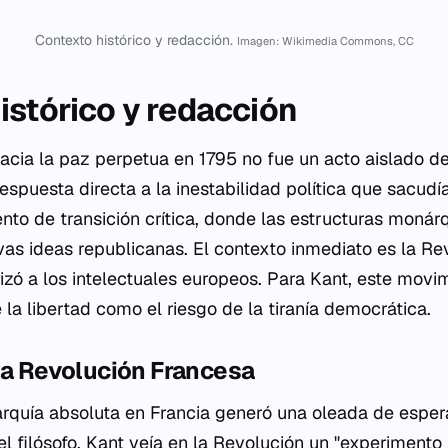
Contexto histórico y redacción.
Imagen: Wikimedia Commons, CC
istórico y redacción
acia la paz perpetua
en 1795 no fue un acto aislado d
 respuesta directa a la inestabilidad política que sacud
to de transición crítica, donde las estructuras monárq
as ideas republicanas. El contexto inmediato es la Re
izó a los intelectuales europeos. Para Kant, este movi
la libertad como el riesgo de la tiranía democrática.
la Revolución Francesa
arquía absoluta en Francia generó una oleada de espe
el filósofo. Kant veía en la Revolución un "experimento 