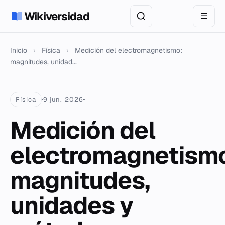
Wikiversidad
☰
Inicio
›
Física
›
Medición del electromagnetismo:
magnitudes, unidad...
Física
9 jun. 2026
Medición del
electromagnetism
magnitudes,
unidades y