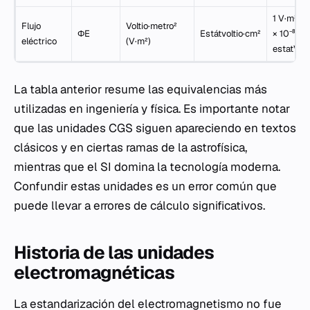
1 V·m² ≈ 1
Flujo
Voltio·metro²
ΦE
Estátvoltio·cm²
× 10⁻⁸
eléctrico
(V·m²)
estatV·c
La tabla anterior resume las equivalencias más
utilizadas en ingeniería y física. Es importante notar
que las unidades CGS siguen apareciendo en textos
clásicos y en ciertas ramas de la astrofísica,
mientras que el SI domina la tecnología moderna.
Confundir estas unidades es un error común que
puede llevar a errores de cálculo significativos.
Historia de las unidades
electromagnéticas
La estandarización del electromagnetismo no fue