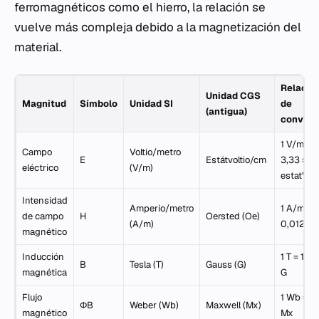
ferromagnéticos como el hierro, la relación se
vuelve más compleja debido a la magnetización del
material.
Relació
Unidad CGS
Magnitud
Símbolo
Unidad SI
de
(antigua)
convers
1 V/m ≈
Campo
Voltio/metro
E
Estátvoltio/cm
3,33 × 10
eléctrico
(V/m)
estatV/
Intensidad
Amperio/metro
1 A/m ≈
de campo
H
Oersted (Oe)
(A/m)
0,0126 
magnético
Inducción
1 T = 1.0
B
Tesla (T)
Gauss (G)
magnética
G
Flujo
1 Wb = 10
ΦB
Weber (Wb)
Maxwell (Mx)
magnético
Mx